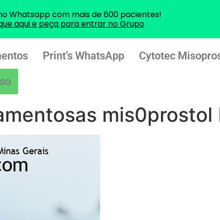
no Whatsapp com mais de 600 pacientes!
ique aqui e peça para entrar no Grupo
entos
Print’s WhatsApp
Cytotec Misopros
so
amentosas mis0prostol 