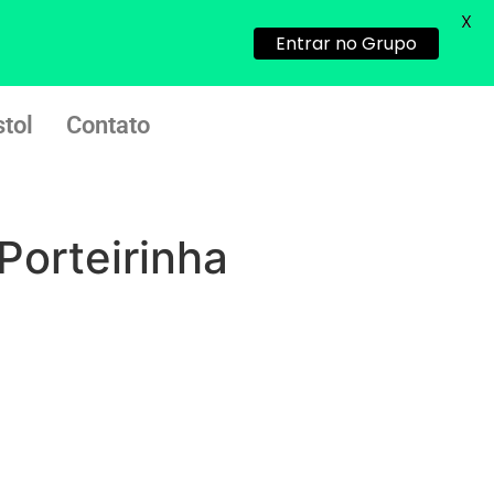
22/05/2026 17:09:25
X
Entrar no Grupo
G (1199866**** em
http://www.proaborto.com)
Mulheres vocês sabem dizer
tol
Contato
quem já tomou os remédio se
depois que para de menstruar
começa a sair um líquido
transparente, se é normal ?
Porteirinha
22/05/2026 17:10:05
(879121**** em
http://www.proaborto.com)
Deve ser normal
22/05/2026 17:19:15
(879121**** em