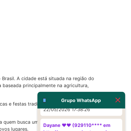
http://www.proaborto.com)
Eu acho, não sei
22/05/2026 17:19:16
(879121**** em
http://www.proaborto.com)
Deve ser um corrimento normal
mesmo
22/05/2026 17:19:47
Brasil. A cidade está situada na região do
G (1199866**** em
baseada principalmente na agricultura,
http://www.proaborto.com)
Muito obrigadaaaaa
Grupo WhatsApp
cas e festas tradicionais. Além disso, a
22/05/2026 17:38:26
 para quem busca um contato mais próximo com
Dayane ♥️♥️ (929110**** em
ovos lugares.