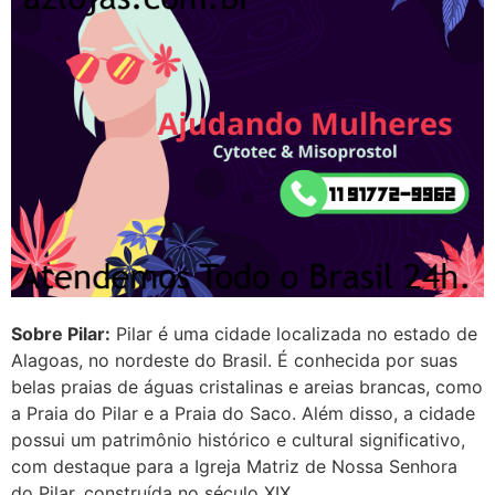
depois que para de menstruar
começa a sair um líquido
transparente, se é normal ?
22/05/2026 17:10:05
(879121**** em
http://www.proaborto.com)
Deve ser normal
22/05/2026 17:19:15
Sobre Pilar:
Pilar é uma cidade localizada no estado de
(879121**** em
Alagoas, no nordeste do Brasil. É conhecida por suas
http://www.proaborto.com)
belas praias de águas cristalinas e areias brancas, como
Eu acho, não sei
a Praia do Pilar e a Praia do Saco. Além disso, a cidade
22/05/2026 17:19:16
possui um patrimônio histórico e cultural significativo,
com destaque para a Igreja Matriz de Nossa Senhora
(879121**** em
do Pilar, construída no século XIX.