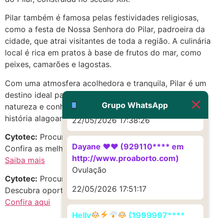
http://www.proaborto.com)
Pilar também é famosa pelas festividades religiosas,
Deve ser um corrimento normal
como a festa de Nossa Senhora do Pilar, padroeira da
mesmo
cidade, que atrai visitantes de toda a região. A culinária
22/05/2026 17:19:47
local é rica em pratos à base de frutos do mar, como
peixes, camarões e lagostas.
G (1199866**** em
Com uma atmosfera acolhedora e tranquila, Pilar é um
http://www.proaborto.com)
destino ideal para quem busca relaxar em meio à
Muito obrigadaaaaa
Grupo WhatsApp
natureza e conhecer um pouco mais da cultura e
história alagoana.
22/05/2026 17:38:26
Cytotec:
Procurando c.i.t.o.t.e.c em Pilar, Paraíba?
Dayane ♥️♥️ (929110**** em
Confira as melhores opções!
http://www.proaborto.com)
Saiba mais
Ovulação
Cytotec:
Procurando abortivo no estado de Paraíba?
22/05/2026 17:51:17
Descubra oportunidades incríveis!
Confira aqui
Helly
(1999997****