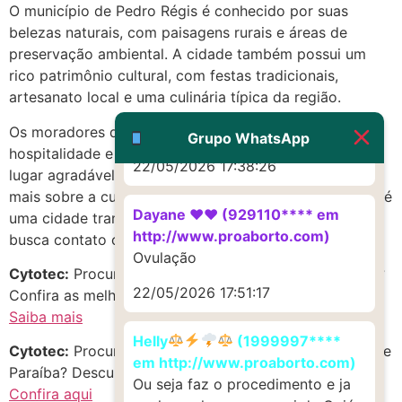
mesmo
O município de Pedro Régis é conhecido por suas
belezas naturais, com paisagens rurais e áreas de
22/05/2026 17:19:47
preservação ambiental. A cidade também possui um
rico patrimônio cultural, com festas tradicionais,
G (1199866**** em
artesanato local e uma culinária típica da região.
http://www.proaborto.com)
Os moradores de Pedro Régis são conhecidos pela
Muito obrigadaaaaa
Grupo WhatsApp
hospitalidade e simplicidade, o que torna a cidade um
22/05/2026 17:38:26
lugar agradável para se visitar e conhecer um pouco
mais sobre a cultura nordestina. No geral, Pedro Régis é
Dayane ♥️♥️ (929110**** em
uma cidade tranquila e acolhedora, ideal para quem
http://www.proaborto.com)
busca contato com a natureza e tradições locais.
Ovulação
Cytotec:
Procurando c1t0tec em Pedro Régis, Paraíba?
22/05/2026 17:51:17
Confira as melhores opções!
Saiba mais
Helly
(1999997****
Cytotec:
Procurando Cytotec Misoprostol no estado de
em http://www.proaborto.com)
Paraíba? Descubra oportunidades incríveis!
Ou seja faz o procedimento e ja
Confira aqui