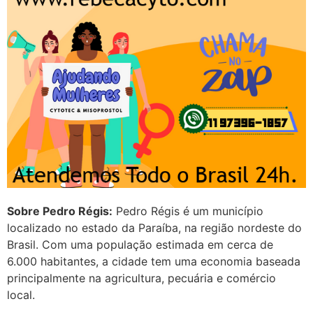
transparente, se é normal ?
22/05/2026 17:10:05
(879121**** em
http://www.proaborto.com)
Deve ser normal
22/05/2026 17:19:15
(879121**** em
http://www.proaborto.com)
Eu acho, não sei
Sobre Pedro Régis:
Pedro Régis é um município
localizado no estado da Paraíba, na região nordeste do
22/05/2026 17:19:16
Brasil. Com uma população estimada em cerca de
6.000 habitantes, a cidade tem uma economia baseada
(879121**** em
principalmente na agricultura, pecuária e comércio
http://www.proaborto.com)
local.
Deve ser um corrimento normal