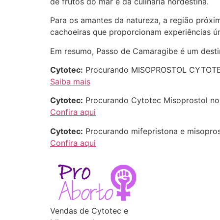
de frutos do mar e da culinária nordestina.
Para os amantes da natureza, a região próxi
cachoeiras que proporcionam experiências ún
Em resumo, Passo de Camaragibe é um destino
Cytotec:
Procurando MISOPROSTOL CYTOTEC e
Saiba mais
Cytotec:
Procurando Cytotec Misoprostol no 
Confira aqui
Cytotec:
Procurando mifepristona e misopro
Confira aqui
Vendas de Cytotec e