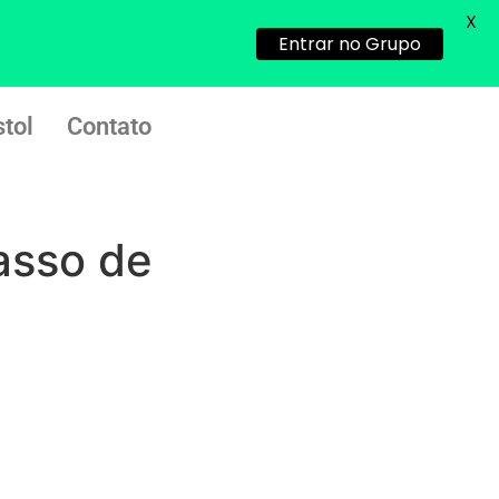
X
Helly
(1999997****
Entrar no Grupo
em http://www.proaborto.com)
Entao q seja
22/05/2026 17:09:25
tol
Contato
G (1199866**** em
http://www.proaborto.com)
Mulheres vocês sabem dizer
asso de
quem já tomou os remédio se
depois que para de menstruar
começa a sair um líquido
transparente, se é normal ?
22/05/2026 17:10:05
(879121**** em
http://www.proaborto.com)