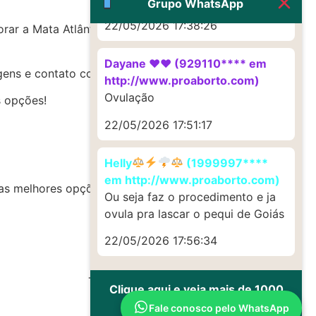
Grupo WhatsApp
22/05/2026 17:38:26
ar a Mata Atlântica, com trilhas e
Dayane ♥️♥️ (929110**** em
ns e contato com a cultura local.
http://www.proaborto.com)
Ovulação
 opções!
22/05/2026 17:51:17
Helly
(1999997****
em http://www.proaborto.com)
 as melhores opções do momento!
Ou seja faz o procedimento e ja
ovula pra lascar o pequi de Goiás
22/05/2026 17:56:34
Todos os direitos reservados
Clique aqui e veja mais de 1000
depoimentos de uso
Fale conosco pelo WhatsApp