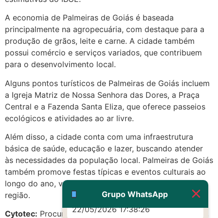
A economia de Palmeiras de Goiás é baseada
(879121**** em
principalmente na agropecuária, com destaque para a
http://www.proaborto.com)
produção de grãos, leite e carne. A cidade também
Eu acho, não sei
possui comércio e serviços variados, que contribuem
22/05/2026 17:19:16
para o desenvolvimento local.
Alguns pontos turísticos de Palmeiras de Goiás incluem
(879121**** em
a Igreja Matriz de Nossa Senhora das Dores, a Praça
http://www.proaborto.com)
Central e a Fazenda Santa Eliza, que oferece passeios
Deve ser um corrimento normal
ecológicos e atividades ao ar livre.
mesmo
Além disso, a cidade conta com uma infraestrutura
22/05/2026 17:19:47
básica de saúde, educação e lazer, buscando atender
às necessidades da população local. Palmeiras de Goiás
G (1199866**** em
também promove festas típicas e eventos culturais ao
http://www.proaborto.com)
longo do ano, valorizando a cultura e as tradições da
Muito obrigadaaaaa
Grupo WhatsApp
região.
22/05/2026 17:38:26
Cytotec:
Procurando citoteque em Palmeiras de Goiás,