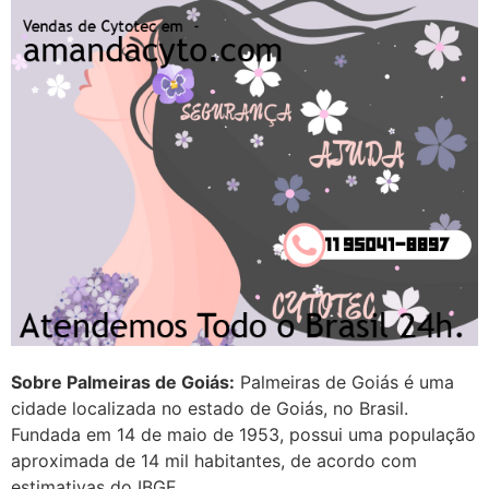
Entao q seja
22/05/2026 17:09:25
G (1199866**** em
http://www.proaborto.com)
Mulheres vocês sabem dizer
quem já tomou os remédio se
depois que para de menstruar
começa a sair um líquido
transparente, se é normal ?
22/05/2026 17:10:05
(879121**** em
Sobre Palmeiras de Goiás:
Palmeiras de Goiás é uma
http://www.proaborto.com)
cidade localizada no estado de Goiás, no Brasil.
Deve ser normal
Fundada em 14 de maio de 1953, possui uma população
aproximada de 14 mil habitantes, de acordo com
22/05/2026 17:19:15
estimativas do IBGE.