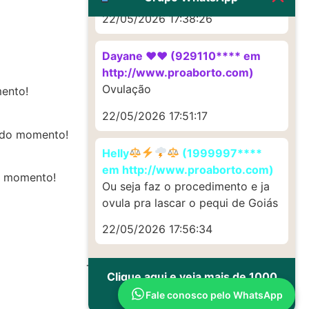
22/05/2026 17:38:26
Dayane ♥️♥️ (929110**** em
http://www.proaborto.com)
Ovulação
mento!
22/05/2026 17:51:17
s do momento!
Helly
(1999997****
em http://www.proaborto.com)
do momento!
Ou seja faz o procedimento e ja
ovula pra lascar o pequi de Goiás
22/05/2026 17:56:34
Todos os direitos reservados
Clique aqui e veja mais de 1000
depoimentos de uso
Fale conosco pelo WhatsApp