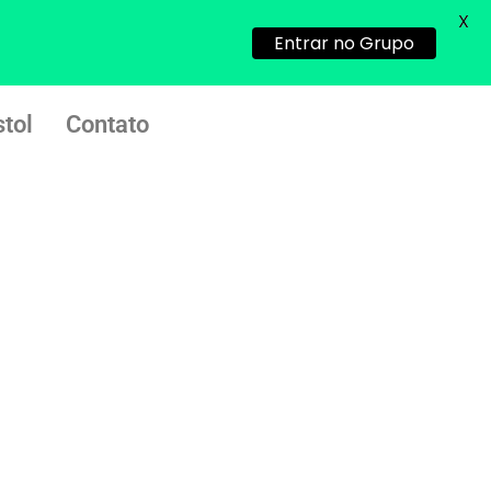
Helly
(1999997****
X
Entrar no Grupo
em http://www.proaborto.com)
Entao q seja
22/05/2026 17:09:25
tol
Contato
G (1199866**** em
http://www.proaborto.com)
Mulheres vocês sabem dizer
quem já tomou os remédio se
depois que para de menstruar
começa a sair um líquido
transparente, se é normal ?
22/05/2026 17:10:05
(879121**** em
http://www.proaborto.com)
Deve ser normal