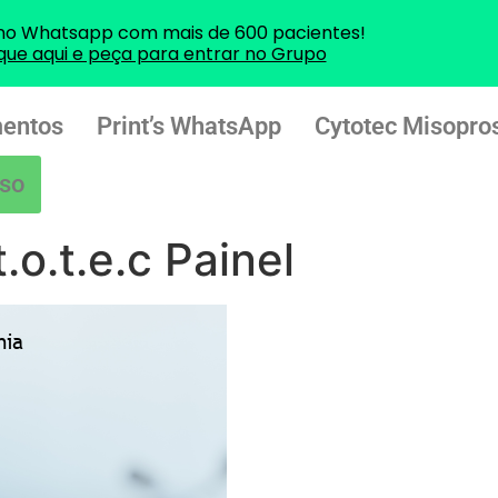
no Whatsapp com mais de 600 pacientes!
ique aqui e peça para entrar no Grupo
entos
Print’s WhatsApp
Cytotec Misopros
so
.o.t.e.c Painel