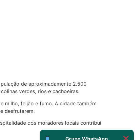
22/05/2026 17:19:15
(879121**** em
http://www.proaborto.com)
Eu acho, não sei
22/05/2026 17:19:16
(879121**** em
http://www.proaborto.com)
 população de aproximadamente 2.500
Deve ser um corrimento normal
colinas verdes, rios e cachoeiras.
mesmo
de milho, feijão e fumo. A cidade também
22/05/2026 17:19:47
es desfrutarem.
G (1199866**** em
spitalidade dos moradores locais contribui
http://www.proaborto.com)
Muito obrigadaaaaa
Grupo WhatsApp