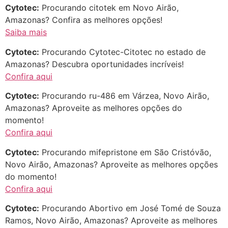
"só de ter dúvida já é uma
Cytotec:
Procurando citotek em Novo Airão,
resposta" muito isso, disse tudo
Amazonas? Confira as melhores opções!
Saiba mais
22/05/2026 16:35:20
Cytotec:
Procurando Cytotec-Citotec no estado de
Helly
(1999997****
Amazonas? Descubra oportunidades incríveis!
em http://www.proaborto.com)
Confira aqui
Eu estou preparada em varias
Cytotec:
Procurando ru-486 em Várzea, Novo Airão,
áreas mas psicologicamente p ter
Amazonas? Aproveite as melhores opções do
sozinha nao estou
momento!
22/05/2026 17:09:20
Confira aqui
Cytotec:
Procurando mifepristone em São Cristóvão,
Helly
(1999997****
Novo Airão, Amazonas? Aproveite as melhores opções
em http://www.proaborto.com)
do momento!
Entao q seja
Confira aqui
22/05/2026 17:09:25
Cytotec:
Procurando Abortivo em José Tomé de Souza
Ramos, Novo Airão, Amazonas? Aproveite as melhores