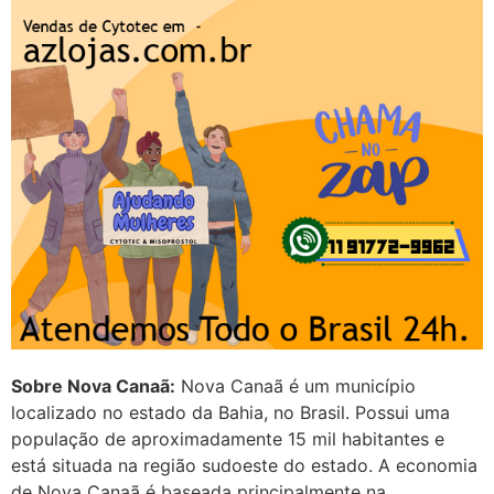
em http://www.proaborto.com)
Entao q seja
22/05/2026 17:09:25
G (1199866**** em
http://www.proaborto.com)
Mulheres vocês sabem dizer
quem já tomou os remédio se
depois que para de menstruar
começa a sair um líquido
transparente, se é normal ?
22/05/2026 17:10:05
Sobre Nova Canaã:
Nova Canaã é um município
(879121**** em
localizado no estado da Bahia, no Brasil. Possui uma
http://www.proaborto.com)
população de aproximadamente 15 mil habitantes e
Deve ser normal
está situada na região sudoeste do estado. A economia
de Nova Canaã é baseada principalmente na