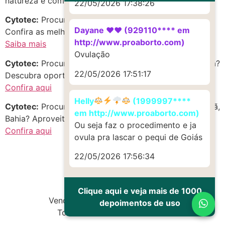
natureza e com a vida simples do interior.
22/05/2026 17:38:26
Cytotec:
Procurando citotek em Nova Canaã, Bahia?
Dayane ♥️♥️ (929110**** em
Confira as melhores opções!
http://www.proaborto.com)
Saiba mais
Ovulação
Cytotec:
Procurando c.i.t.o.t.e.q.u.e no estado de Bahia?
22/05/2026 17:51:17
Descubra oportunidades incríveis!
Confira aqui
Helly
(1999997****
Cytotec:
Procurando citoteque em Centro, Nova Canaã,
em http://www.proaborto.com)
Bahia? Aproveite as melhores opções do momento!
Ou seja faz o procedimento e ja
Confira aqui
ovula pra lascar o pequi de Goiás
22/05/2026 17:56:34
Clique aqui e veja mais de 1000
Vendas de Cytotec e Misoprostol
depoimentos de uso
Todos os direitos reservados