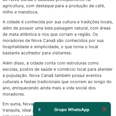
22/05/2026 17:19:15
agricultura, com destaque para a produção de café,
milho e mandioca.
(879121**** em
A cidade é conhecida por sua cultura e tradições locais,
http://www.proaborto.com)
além de possuir uma bela paisagem natural, com áreas
Eu acho, não sei
de mata atlântica e rios que cortam a região. Os
22/05/2026 17:19:16
moradores de Nova Canaã são conhecidos por sua
hospitalidade e simplicidade, o que torna o local
(879121**** em
bastante acolhedor para visitantes.
http://www.proaborto.com)
Além disso, a cidade conta com estruturas como
Deve ser um corrimento normal
escolas, postos de saúde e comércio local para atender
mesmo
a população. Nova Canaã também possui eventos
22/05/2026 17:19:47
culturais e festas tradicionais que ocorrem ao longo do
ano, enriquecendo ainda mais a vida social dos
moradores.
G (1199866**** em
http://www.proaborto.com)
Em suma, Nova Canaã é uma cidade encantadora e
Muito obrigadaaaaa
Grupo WhatsApp
tranquila, ideal para quem busca contato com a