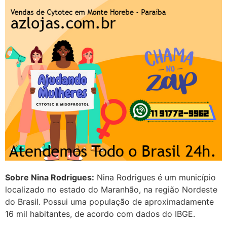
22/05/2026 17:09:25
G (1199866**** em
http://www.proaborto.com)
Mulheres vocês sabem dizer
quem já tomou os remédio se
depois que para de menstruar
começa a sair um líquido
transparente, se é normal ?
22/05/2026 17:10:05
(879121**** em
http://www.proaborto.com)
Sobre Nina Rodrigues:
Nina Rodrigues é um município
Deve ser normal
localizado no estado do Maranhão, na região Nordeste
do Brasil. Possui uma população de aproximadamente
22/05/2026 17:19:15
16 mil habitantes, de acordo com dados do IBGE.