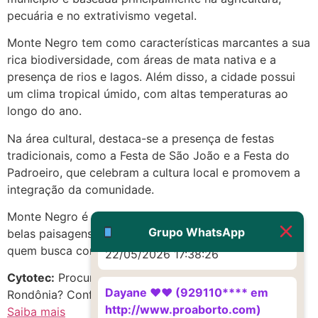
Eu acho, não sei
pecuária e no extrativismo vegetal.
22/05/2026 17:19:16
Monte Negro tem como características marcantes a sua
rica biodiversidade, com áreas de mata nativa e a
(879121**** em
presença de rios e lagos. Além disso, a cidade possui
http://www.proaborto.com)
um clima tropical úmido, com altas temperaturas ao
Deve ser um corrimento normal
longo do ano.
mesmo
Na área cultural, destaca-se a presença de festas
22/05/2026 17:19:47
tradicionais, como a Festa de São João e a Festa do
Padroeiro, que celebram a cultura local e promovem a
integração da comunidade.
G (1199866**** em
http://www.proaborto.com)
Monte Negro é um local tranquilo e acolhedor, com
Muito obrigadaaaaa
Grupo WhatsApp
belas paisagens naturais, sendo uma boa opção para
quem busca contato com a natureza e tranquilidade.
22/05/2026 17:38:26
Cytotec:
Procurando Cytotec em Monte Negro,
Dayane ♥️♥️ (929110**** em
Rondônia? Confira as melhores opções!
http://www.proaborto.com)
Saiba mais