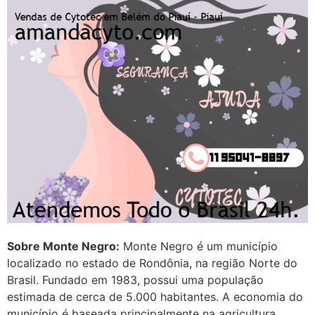
G (1199866**** em
http://www.proaborto.com)
Mulheres vocês sabem dizer
quem já tomou os remédio se
depois que para de menstruar
começa a sair um líquido
transparente, se é normal ?
22/05/2026 17:10:05
(879121**** em
http://www.proaborto.com)
Deve ser normal
Sobre Monte Negro:
Monte Negro é um município
22/05/2026 17:19:15
localizado no estado de Rondônia, na região Norte do
Brasil. Fundado em 1983, possui uma população
(879121**** em
estimada de cerca de 5.000 habitantes. A economia do
http://www.proaborto.com)
município é baseada principalmente na agricultura,