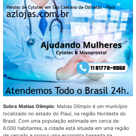
Helly
(1999997****
em http://www.proaborto.com)
Entao q seja
22/05/2026 17:09:25
G (1199866**** em
http://www.proaborto.com)
Mulheres vocês sabem dizer
quem já tomou os remédio se
depois que para de menstruar
começa a sair um líquido
transparente, se é normal ?
22/05/2026 17:10:05
Sobre Matias Olímpio:
Matias Olímpio é um município
localizado no estado do Piauí, na região Nordeste do
(879121**** em
Brasil. Com uma população estimada em cerca de
http://www.proaborto.com)
6.000 habitantes, a cidade está situada em uma região
Deve ser normal
de cerrado e possui uma economia baseada na