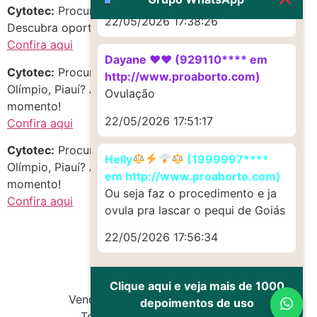
Cytotec:
Procurando mis0prostol no estado de Piauí?
22/05/2026 17:38:26
Descubra oportunidades incríveis!
Confira aqui
Dayane ♥️♥️ (929110**** em
Cytotec:
Procurando abort1vo em Centro, Matias
http://www.proaborto.com)
Olímpio, Piauí? Aproveite as melhores opções do
Ovulação
momento!
22/05/2026 17:51:17
Confira aqui
Cytotec:
Procurando cintotek em Umarizal, Matias
Helly
(1999997****
Olímpio, Piauí? Aproveite as melhores opções do
em http://www.proaborto.com)
momento!
Ou seja faz o procedimento e ja
Confira aqui
ovula pra lascar o pequi de Goiás
22/05/2026 17:56:34
Clique aqui e veja mais de 1000
Vendas de Cytotec e Misoprostol
depoimentos de uso
Todos os direitos reservados