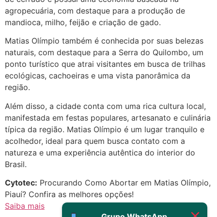
agropecuária, com destaque para a produção de
22/05/2026 17:19:15
mandioca, milho, feijão e criação de gado.
Matias Olímpio também é conhecida por suas belezas
(879121**** em
naturais, com destaque para a Serra do Quilombo, um
http://www.proaborto.com)
ponto turístico que atrai visitantes em busca de trilhas
Eu acho, não sei
ecológicas, cachoeiras e uma vista panorâmica da
22/05/2026 17:19:16
região.
Além disso, a cidade conta com uma rica cultura local,
(879121**** em
manifestada em festas populares, artesanato e culinária
http://www.proaborto.com)
típica da região. Matias Olímpio é um lugar tranquilo e
Deve ser um corrimento normal
acolhedor, ideal para quem busca contato com a
mesmo
natureza e uma experiência autêntica do interior do
22/05/2026 17:19:47
Brasil.
Cytotec:
Procurando Como Abortar em Matias Olímpio,
G (1199866**** em
Piauí? Confira as melhores opções!
http://www.proaborto.com)
Saiba mais
Muito obrigadaaaaa
Grupo WhatsApp