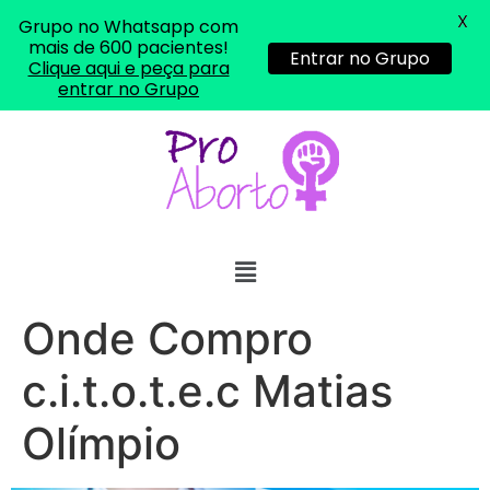
X
Grupo no Whatsapp com
mais de 600 pacientes!
Entrar no Grupo
Clique aqui e peça para
entrar no Grupo
... (1998989**** em
http://www.proaborto.com)
"só de ter dúvida já é uma
resposta" muito isso, disse tudo
22/05/2026 16:35:20
Helly
(1999997****
Onde Compro
em http://www.proaborto.com)
Eu estou preparada em varias
c.i.t.o.t.e.c Matias
áreas mas psicologicamente p ter
sozinha nao estou
Olímpio
22/05/2026 17:09:20