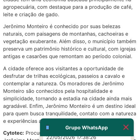
agropecuária, com destaque para a produção de café,
leite e criação de gado.
(879121**** em
http://www.proaborto.com)
Jerônimo Monteiro é conhecido por suas belezas
Eu acho, não sei
naturais, com paisagens de montanhas, cachoeiras e
vegetação exuberante. Além disso, o município também
22/05/2026 17:19:16
preserva um patrimônio histórico e cultural, com igrejas
antigas e casarões que remontam ao período colonial.
(879121**** em
http://www.proaborto.com)
A cidade oferece aos visitantes a oportunidade de
Deve ser um corrimento normal
desfrutar de trilhas ecológicas, passeios a cavalo e
mesmo
contemplar a natureza. Os moradores de Jerônimo
Monteiro são conhecidos pela hospitalidade e
22/05/2026 17:19:47
simplicidade, tornando a estadia na cidade ainda mais
agradável. Enfim, Jerônimo Monteiro é um destino ideal
G (1199866**** em
para quem busca tranquilidade, contato com a natureza
http://www.proaborto.com)
e experiências autênticas.
Muito obrigadaaaaa
Grupo WhatsApp
Cytotec:
Procurando MISOPROSTOL CYTOTEC em
22/05/2026 17:38:26