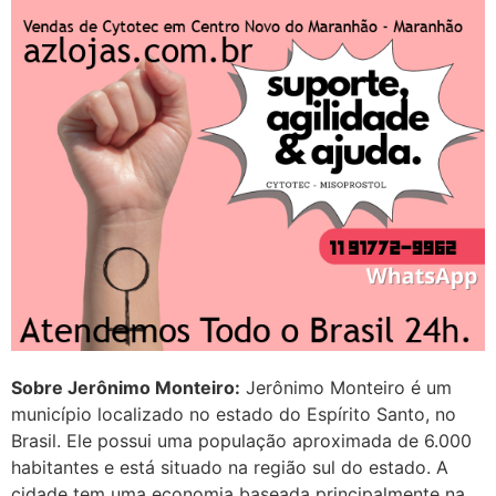
em http://www.proaborto.com)
Entao q seja
22/05/2026 17:09:25
G (1199866**** em
http://www.proaborto.com)
Mulheres vocês sabem dizer
quem já tomou os remédio se
depois que para de menstruar
começa a sair um líquido
transparente, se é normal ?
22/05/2026 17:10:05
Sobre Jerônimo Monteiro:
Jerônimo Monteiro é um
(879121**** em
município localizado no estado do Espírito Santo, no
http://www.proaborto.com)
Brasil. Ele possui uma população aproximada de 6.000
Deve ser normal
habitantes e está situado na região sul do estado. A
22/05/2026 17:19:15
cidade tem uma economia baseada principalmente na