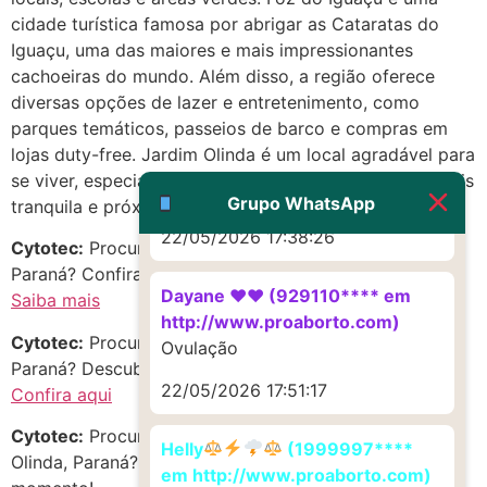
Deve ser um corrimento normal
cidade turística famosa por abrigar as Cataratas do
mesmo
Iguaçu, uma das maiores e mais impressionantes
cachoeiras do mundo. Além disso, a região oferece
22/05/2026 17:19:47
diversas opções de lazer e entretenimento, como
parques temáticos, passeios de barco e compras em
G (1199866**** em
lojas duty-free. Jardim Olinda é um local agradável para
http://www.proaborto.com)
se viver, especialmente para quem busca uma vida mais
Muito obrigadaaaaa
Grupo WhatsApp
tranquila e próxima da natureza.
22/05/2026 17:38:26
Cytotec:
Procurando mis0prostol em Jardim Olinda,
Paraná? Confira as melhores opções!
Dayane ♥️♥️ (929110**** em
Saiba mais
http://www.proaborto.com)
Cytotec:
Procurando remedio abortivo no estado de
Ovulação
Paraná? Descubra oportunidades incríveis!
22/05/2026 17:51:17
Confira aqui
Cytotec:
Procurando c.i.t.o.t.e.q.u.e em Centro, Jardim
Helly
(1999997****
Olinda, Paraná? Aproveite as melhores opções do
em http://www.proaborto.com)