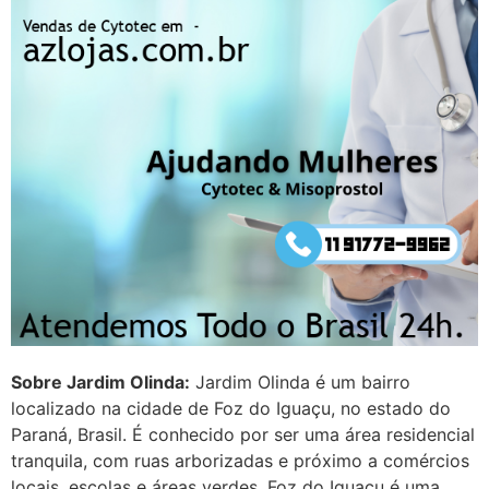
começa a sair um líquido
transparente, se é normal ?
22/05/2026 17:10:05
(879121**** em
http://www.proaborto.com)
Deve ser normal
22/05/2026 17:19:15
(879121**** em
http://www.proaborto.com)
Eu acho, não sei
Sobre Jardim Olinda:
Jardim Olinda é um bairro
22/05/2026 17:19:16
localizado na cidade de Foz do Iguaçu, no estado do
Paraná, Brasil. É conhecido por ser uma área residencial
(879121**** em
tranquila, com ruas arborizadas e próximo a comércios
http://www.proaborto.com)
locais, escolas e áreas verdes. Foz do Iguaçu é uma