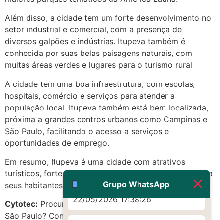
(879121**** em
Além disso, a cidade tem um forte desenvolvimento no
http://www.proaborto.com)
setor industrial e comercial, com a presença de
Eu acho, não sei
diversos galpões e indústrias. Itupeva também é
22/05/2026 17:19:16
conhecida por suas belas paisagens naturais, com
muitas áreas verdes e lugares para o turismo rural.
(879121**** em
A cidade tem uma boa infraestrutura, com escolas,
http://www.proaborto.com)
hospitais, comércio e serviços para atender a
Deve ser um corrimento normal
população local. Itupeva também está bem localizada,
mesmo
próxima a grandes centros urbanos como Campinas e
22/05/2026 17:19:47
São Paulo, facilitando o acesso a serviços e
oportunidades de emprego.
G (1199866**** em
Em resumo, Itupeva é uma cidade com atrativos
http://www.proaborto.com)
turísticos, forte economia e boa qualidade de vida para
Muito obrigadaaaaa
Grupo WhatsApp
seus habitantes.
22/05/2026 17:38:26
Cytotec:
Procurando Citotec Misoprostol em Itupeva,
São Paulo? Confira as melhores opções!