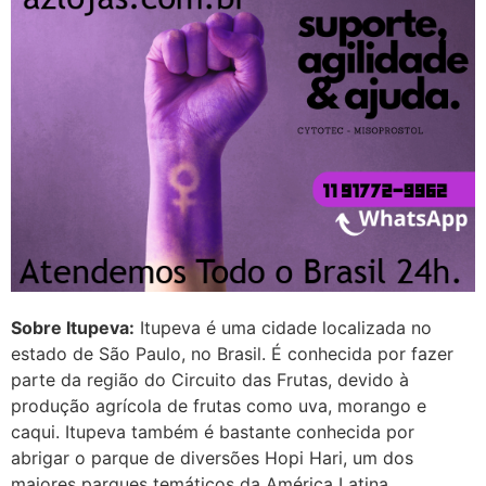
22/05/2026 17:09:25
G (1199866**** em
http://www.proaborto.com)
Mulheres vocês sabem dizer
quem já tomou os remédio se
depois que para de menstruar
começa a sair um líquido
transparente, se é normal ?
22/05/2026 17:10:05
Sobre Itupeva:
Itupeva é uma cidade localizada no
(879121**** em
estado de São Paulo, no Brasil. É conhecida por fazer
http://www.proaborto.com)
parte da região do Circuito das Frutas, devido à
Deve ser normal
produção agrícola de frutas como uva, morango e
caqui. Itupeva também é bastante conhecida por
22/05/2026 17:19:15
abrigar o parque de diversões Hopi Hari, um dos
maiores parques temáticos da América Latina.