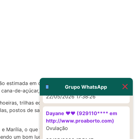
22/05/2026 17:19:16
(879121**** em
http://www.proaborto.com)
Deve ser um corrimento normal
mesmo
22/05/2026 17:19:47
G (1199866**** em
http://www.proaborto.com)
ão estimada em cerca de 5.000 habitantes, a
Muito obrigadaaaaa
Grupo WhatsApp
cana-de-açúcar, milho e café.
22/05/2026 17:38:26
oeiras, trilhas ecológicas e áreas de
as, postos de saúde, comércio local e
Dayane ♥️♥️ (929110**** em
http://www.proaborto.com)
Ovulação
 Marília, o que facilita o acesso a serviços
ndo um bom lugar para se viver e visitar.