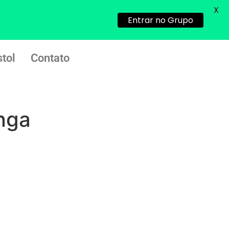
http://www.proaborto.com)
X
Entrar no Grupo
Mulheres vocês sabem dizer
quem já tomou os remédio se
depois que para de menstruar
tol
Contato
começa a sair um líquido
transparente, se é normal ?
22/05/2026 17:10:05
nga
(879121**** em
http://www.proaborto.com)
Deve ser normal
22/05/2026 17:19:15
(879121**** em
http://www.proaborto.com)
Eu acho, não sei