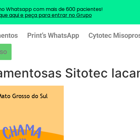
no Whatsapp com mais de 600 pacientes!
ique aqui e peça para entrar no Grupo
entos
Print’s WhatsApp
Cytotec Misopros
so
amentosas Sitotec Iaca