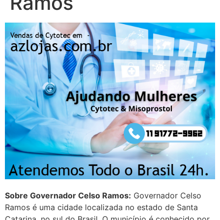
Ramos
22/05/2026 17:09:20
Helly
(1999997****
em http://www.proaborto.com)
Entao q seja
22/05/2026 17:09:25
G (1199866**** em
http://www.proaborto.com)
Mulheres vocês sabem dizer
quem já tomou os remédio se
depois que para de menstruar
começa a sair um líquido
transparente, se é normal ?
22/05/2026 17:10:05
Sobre Governador Celso Ramos:
Governador Celso
Ramos é uma cidade localizada no estado de Santa
(879121**** em
Catarina, no sul do Brasil. O município é conhecido por