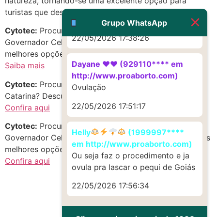
natureza, tornando-se uma excelente opção para
http://www.proaborto.com)
turistas que desejam explorar o litoral catarinense.
Muito obrigadaaaaa
Grupo WhatsApp
Cytotec:
Procurando mifepristona e misoprostol em
22/05/2026 17:38:26
Governador Celso Ramos, Santa Catarina? Confira as
melhores opções!
Dayane ♥️♥️ (929110**** em
Saiba mais
http://www.proaborto.com)
Cytotec:
Procurando c-y-t-o-t-e-c no estado de Santa
Ovulação
Catarina? Descubra oportunidades incríveis!
22/05/2026 17:51:17
Confira aqui
Cytotec:
Procurando Como Abortar em Centro,
Helly
(1999997****
Governador Celso Ramos, Santa Catarina? Aproveite as
em http://www.proaborto.com)
melhores opções do momento!
Ou seja faz o procedimento e ja
Confira aqui
ovula pra lascar o pequi de Goiás
22/05/2026 17:56:34