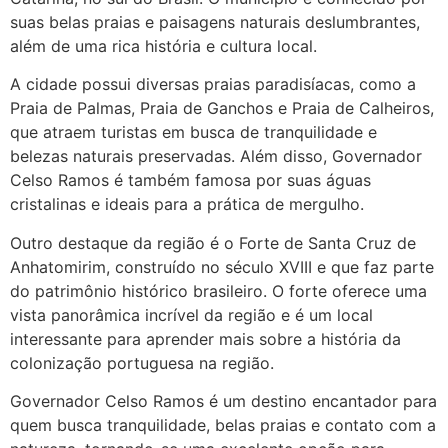
http://www.proaborto.com)
suas belas praias e paisagens naturais deslumbrantes,
Deve ser normal
além de uma rica história e cultura local.
22/05/2026 17:19:15
A cidade possui diversas praias paradisíacas, como a
Praia de Palmas, Praia de Ganchos e Praia de Calheiros,
que atraem turistas em busca de tranquilidade e
(879121**** em
belezas naturais preservadas. Além disso, Governador
http://www.proaborto.com)
Celso Ramos é também famosa por suas águas
Eu acho, não sei
cristalinas e ideais para a prática de mergulho.
22/05/2026 17:19:16
Outro destaque da região é o Forte de Santa Cruz de
Anhatomirim, construído no século XVIII e que faz parte
(879121**** em
do patrimônio histórico brasileiro. O forte oferece uma
http://www.proaborto.com)
vista panorâmica incrível da região e é um local
Deve ser um corrimento normal
interessante para aprender mais sobre a história da
mesmo
colonização portuguesa na região.
22/05/2026 17:19:47
Governador Celso Ramos é um destino encantador para
quem busca tranquilidade, belas praias e contato com a
G (1199866**** em