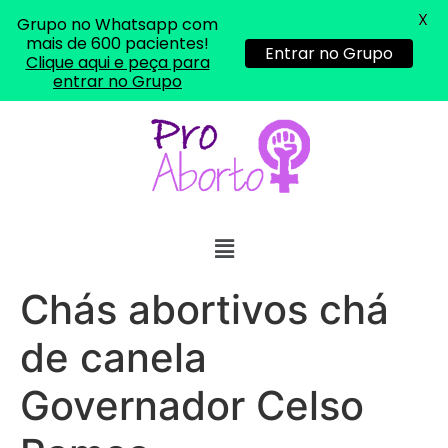
X
Grupo no Whatsapp com
mais de 600 pacientes!
Entrar no Grupo
Clique aqui e peça para
entrar no Grupo
... (1998989**** em
http://www.proaborto.com)
"só de ter dúvida já é uma
resposta" muito isso, disse tudo
22/05/2026 16:35:20
Chás abortivos chá
Helly
(1999997****
de canela
em http://www.proaborto.com)
Eu estou preparada em varias
Governador Celso
áreas mas psicologicamente p ter
sozinha nao estou