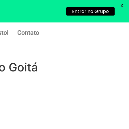
X
22/05/2026 17:09:25
Entrar no Grupo
G (1199866**** em
http://www.proaborto.com)
tol
Contato
Mulheres vocês sabem dizer
quem já tomou os remédio se
depois que para de menstruar
começa a sair um líquido
o Goitá
transparente, se é normal ?
22/05/2026 17:10:05
(879121**** em
http://www.proaborto.com)
Deve ser normal
22/05/2026 17:19:15