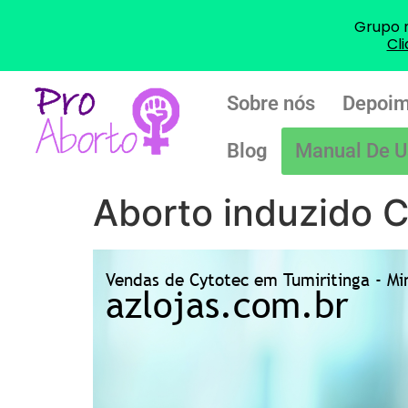
Grupo 
Cl
Sobre nós
Depoim
Blog
Manual De U
Aborto induzido C