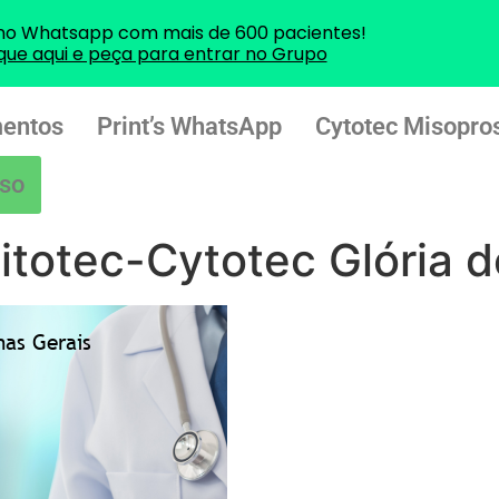
no Whatsapp com mais de 600 pacientes!
ique aqui e peça para entrar no Grupo
entos
Print’s WhatsApp
Cytotec Misopros
so
itotec-Cytotec Glória d