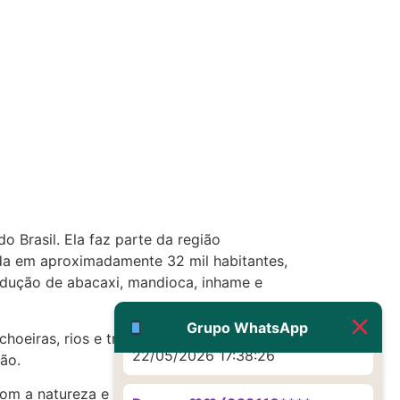
(879121**** em
http://www.proaborto.com)
Eu acho, não sei
22/05/2026 17:19:16
(879121**** em
http://www.proaborto.com)
Deve ser um corrimento normal
mesmo
22/05/2026 17:19:47
 Brasil. Ela faz parte da região
da em aproximadamente 32 mil habitantes,
G (1199866**** em
rodução de abacaxi, mandioca, inhame e
http://www.proaborto.com)
Muito obrigadaaaaa
Grupo WhatsApp
oeiras, rios e trilhas ecológicas. A cultura
22/05/2026 17:38:26
ião.
om a natureza e com a cultura nordestina. É