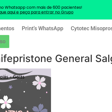
no Whatsapp com mais de 600 pacientes!
ique aqui e peça para entrar no Grupo
entos
Print’s WhatsApp
Cytotec Misopros
so
ifepristone General Sa