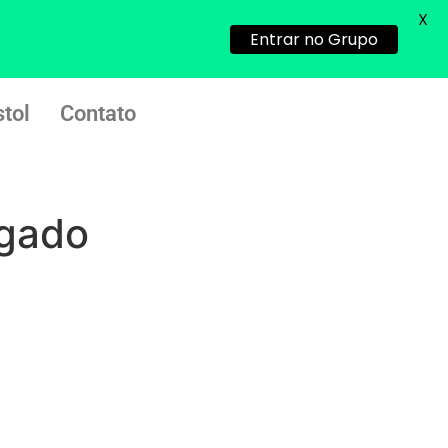
22/05/2026 17:09:25
X
Entrar no Grupo
G (1199866**** em
http://www.proaborto.com)
tol
Contato
Mulheres vocês sabem dizer
quem já tomou os remédio se
depois que para de menstruar
começa a sair um líquido
transparente, se é normal ?
lgado
22/05/2026 17:10:05
(879121**** em
http://www.proaborto.com)
Deve ser normal
22/05/2026 17:19:15
(879121**** em