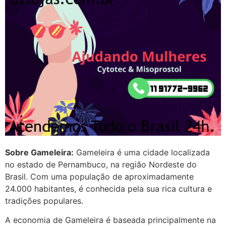
G (1199866**** em
http://www.proaborto.com)
Mulheres vocês sabem dizer
quem já tomou os remédio se
depois que para de menstruar
começa a sair um líquido
transparente, se é normal ?
22/05/2026 17:10:05
(879121**** em
http://www.proaborto.com)
Sobre Gameleira:
Gameleira é uma cidade localizada
Deve ser normal
no estado de Pernambuco, na região Nordeste do
Brasil. Com uma população de aproximadamente
22/05/2026 17:19:15
24.000 habitantes, é conhecida pela sua rica cultura e
tradições populares.
(879121**** em
A economia de Gameleira é baseada principalmente na
http://www.proaborto.com)