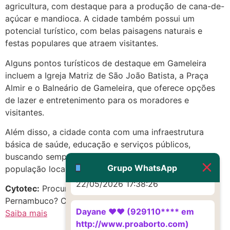
agricultura, com destaque para a produção de cana-de-
Eu acho, não sei
açúcar e mandioca. A cidade também possui um
22/05/2026 17:19:16
potencial turístico, com belas paisagens naturais e
festas populares que atraem visitantes.
(879121**** em
Alguns pontos turísticos de destaque em Gameleira
http://www.proaborto.com)
incluem a Igreja Matriz de São João Batista, a Praça
Deve ser um corrimento normal
Almir e o Balneário de Gameleira, que oferece opções
mesmo
de lazer e entretenimento para os moradores e
22/05/2026 17:19:47
visitantes.
Além disso, a cidade conta com uma infraestrutura
G (1199866**** em
básica de saúde, educação e serviços públicos,
http://www.proaborto.com)
buscando sempre melhorar a qualidade de vida da
Muito obrigadaaaaa
Grupo WhatsApp
população local.
22/05/2026 17:38:26
Cytotec:
Procurando remedio abortivo em Gameleira,
Pernambuco? Confira as melhores opções!
Dayane ♥️♥️ (929110**** em
Saiba mais
http://www.proaborto.com)