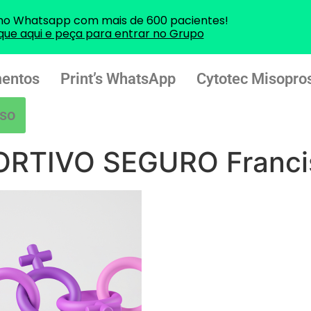
no Whatsapp com mais de 600 pacientes!
ique aqui e peça para entrar no Grupo
entos
Print’s WhatsApp
Cytotec Misopros
so
RTIVO SEGURO Franci