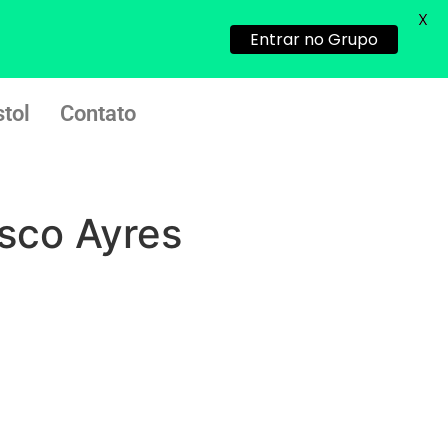
X
Entrar no Grupo
G (1199866**** em
http://www.proaborto.com)
Mulheres vocês sabem dizer
tol
Contato
quem já tomou os remédio se
depois que para de menstruar
começa a sair um líquido
transparente, se é normal ?
sco Ayres
22/05/2026 17:10:05
(879121**** em
http://www.proaborto.com)
Deve ser normal
22/05/2026 17:19:15
(879121**** em
http://www.proaborto.com)