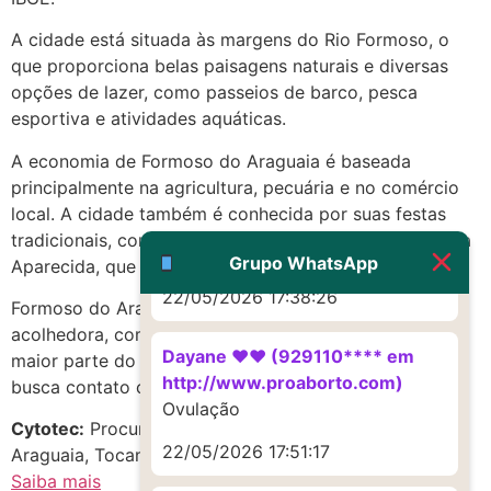
(879121**** em
A cidade está situada às margens do Rio Formoso, o
http://www.proaborto.com)
que proporciona belas paisagens naturais e diversas
Deve ser um corrimento normal
opções de lazer, como passeios de barco, pesca
mesmo
esportiva e atividades aquáticas.
22/05/2026 17:19:47
A economia de Formoso do Araguaia é baseada
principalmente na agricultura, pecuária e no comércio
G (1199866**** em
local. A cidade também é conhecida por suas festas
http://www.proaborto.com)
tradicionais, como a Festa da Padroeira Nossa Senhora
Muito obrigadaaaaa
Grupo WhatsApp
Aparecida, que atrai visitantes de toda a região.
22/05/2026 17:38:26
Formoso do Araguaia é uma cidade tranquila e
acolhedora, com um clima quente e úmido durante a
Dayane ♥️♥️ (929110**** em
maior parte do ano. É um ótimo destino para quem
http://www.proaborto.com)
busca contato com a natureza e tranquilidade.
Ovulação
Cytotec:
Procurando CITOTEQUE em Formoso do
22/05/2026 17:51:17
Araguaia, Tocantins? Confira as melhores opções!
Saiba mais