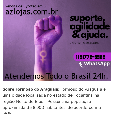
quem já tomou os remédio se
depois que para de menstruar
começa a sair um líquido
transparente, se é normal ?
22/05/2026 17:10:05
(879121**** em
http://www.proaborto.com)
Deve ser normal
22/05/2026 17:19:15
(879121**** em
Sobre Formoso do Araguaia:
Formoso do Araguaia é
http://www.proaborto.com)
uma cidade localizada no estado de Tocantins, na
Eu acho, não sei
região Norte do Brasil. Possui uma população
22/05/2026 17:19:16
aproximada de 8.000 habitantes, de acordo com o
IBGE.