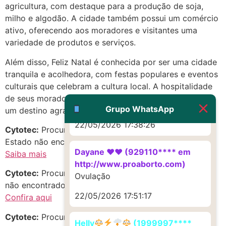
agricultura, com destaque para a produção de soja,
http://www.proaborto.com)
milho e algodão. A cidade também possui um comércio
Deve ser um corrimento normal
ativo, oferecendo aos moradores e visitantes uma
mesmo
variedade de produtos e serviços.
22/05/2026 17:19:47
Além disso, Feliz Natal é conhecida por ser uma cidade
tranquila e acolhedora, com festas populares e eventos
G (1199866**** em
culturais que celebram a cultura local. A hospitalidade
http://www.proaborto.com)
de seus moradores e o clima ameno tornam a cidade
Muito obrigadaaaaa
Grupo WhatsApp
um destino agradável para se viver ou visitar.
22/05/2026 17:38:26
Cytotec:
Procurando CITOTEQUE em Feliz Natal,
Estado não encontrado? Confira as melhores opções!
Dayane ♥️♥️ (929110**** em
Saiba mais
http://www.proaborto.com)
Cytotec:
Procurando mis0prostol no estado de Estado
Ovulação
não encontrado? Descubra oportunidades incríveis!
22/05/2026 17:51:17
Confira aqui
Cytotec:
Procurando pílula abortiva em Centro, Feliz
Helly
(1999997****