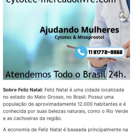
depois que para de menstruar
começa a sair um líquido
transparente, se é normal ?
22/05/2026 17:10:05
(879121**** em
http://www.proaborto.com)
Deve ser normal
22/05/2026 17:19:15
Sobre Feliz Natal:
Feliz Natal é uma cidade localizada
(879121**** em
no estado do Mato Grosso, no Brasil. Possui uma
http://www.proaborto.com)
população de aproximadamente 12.000 habitantes e é
Eu acho, não sei
conhecida por suas belezas naturais, como o Rio Verde
22/05/2026 17:19:16
e as cachoeiras da região.
A economia de Feliz Natal é baseada principalmente na
(879121**** em