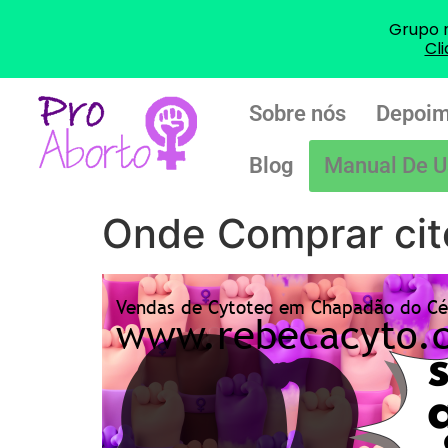
Grupo 
Cl
Sobre nós
Depoim
Blog
Manual De U
Onde Comprar cito