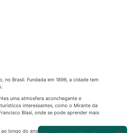
Deve ser normal
22/05/2026 17:19:15
(879121**** em
http://www.proaborto.com)
Eu acho, não sei
22/05/2026 17:19:16
(879121**** em
http://www.proaborto.com)
o, no Brasil. Fundada em 1896, a cidade tem
Deve ser um corrimento normal
o.
mesmo
antes uma atmosfera aconchegante e
22/05/2026 17:19:47
turísticos interessantes, como o Mirante da
Francisco Blasi, onde se pode aprender mais
G (1199866**** em
http://www.proaborto.com)
is ao longo do ano, como a Festa do Café, que
Muito obrigadaaaaa