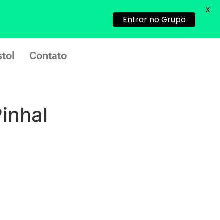
X
Helly
(1999997****
Entrar no Grupo
em http://www.proaborto.com)
Entao q seja
22/05/2026 17:09:25
tol
Contato
G (1199866**** em
http://www.proaborto.com)
Mulheres vocês sabem dizer
inhal
quem já tomou os remédio se
depois que para de menstruar
começa a sair um líquido
transparente, se é normal ?
22/05/2026 17:10:05
(879121**** em
http://www.proaborto.com)