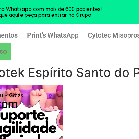
no Whatsapp com mais de 600 pacientes!
ique aqui e peça para entrar no Grupo
entos
Print’s WhatsApp
Cytotec Misopros
so
tek Espírito Santo do P