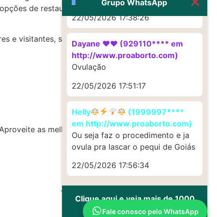
Grupo WhatsApp
 opções de restaurantes, hotéis e comércio
22/05/2026 17:38:26
e visitantes, seja pela sua história, sua
Dayane ♥️♥️ (929110**** em
http://www.proaborto.com)
Ovulação
22/05/2026 17:51:17
Helly
(1999997****
em http://www.proaborto.com)
? Aproveite as melhores opções do momento!
Ou seja faz o procedimento e ja
ovula pra lascar o pequi de Goiás
22/05/2026 17:56:34
Todos os direitos reservados
Clique aqui e veja mais de 1000
depoimentos de uso
Fale conosco pelo WhatsApp