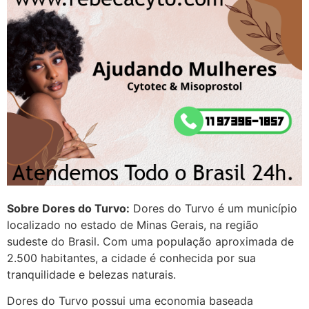
Helly
(1999997****
em http://www.proaborto.com)
Entao q seja
22/05/2026 17:09:25
G (1199866**** em
http://www.proaborto.com)
Mulheres vocês sabem dizer
quem já tomou os remédio se
depois que para de menstruar
Sobre Dores do Turvo:
Dores do Turvo é um município
começa a sair um líquido
localizado no estado de Minas Gerais, na região
transparente, se é normal ?
sudeste do Brasil. Com uma população aproximada de
22/05/2026 17:10:05
2.500 habitantes, a cidade é conhecida por sua
tranquilidade e belezas naturais.
(879121**** em
Dores do Turvo possui uma economia baseada
http://www.proaborto.com)