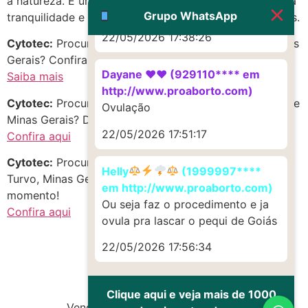
a natureza. É um destino interessante para quem busca
Muito obrigadaaaaa
Grupo WhatsApp
tranquilidade e simplicidade no interior de Minas Gerais.
22/05/2026 17:38:26
Cytotec:
Procurando c1t0tec em Dores do Turvo, Minas
Gerais? Confira as melhores opções!
Dayane ♥️♥️ (929110**** em
Saiba mais
http://www.proaborto.com)
Cytotec:
Procurando Cytotec Misoprostol no estado de
Ovulação
Minas Gerais? Descubra oportunidades incríveis!
22/05/2026 17:51:17
Confira aqui
Cytotec:
Procurando Cytotec em Centro, Dores do
Helly
(1999997****
Turvo, Minas Gerais? Aproveite as melhores opções do
em http://www.proaborto.com)
momento!
Ou seja faz o procedimento e ja
Confira aqui
ovula pra lascar o pequi de Goiás
22/05/2026 17:56:34
Clique aqui e veja mais de 1000
Vendas de Cytotec e Misoprostol