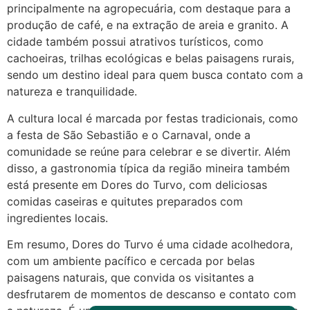
principalmente na agropecuária, com destaque para a
Deve ser normal
produção de café, e na extração de areia e granito. A
22/05/2026 17:19:15
cidade também possui atrativos turísticos, como
cachoeiras, trilhas ecológicas e belas paisagens rurais,
sendo um destino ideal para quem busca contato com a
(879121**** em
natureza e tranquilidade.
http://www.proaborto.com)
Eu acho, não sei
A cultura local é marcada por festas tradicionais, como
a festa de São Sebastião e o Carnaval, onde a
22/05/2026 17:19:16
comunidade se reúne para celebrar e se divertir. Além
disso, a gastronomia típica da região mineira também
(879121**** em
está presente em Dores do Turvo, com deliciosas
http://www.proaborto.com)
comidas caseiras e quitutes preparados com
Deve ser um corrimento normal
ingredientes locais.
mesmo
Em resumo, Dores do Turvo é uma cidade acolhedora,
22/05/2026 17:19:47
com um ambiente pacífico e cercada por belas
paisagens naturais, que convida os visitantes a
G (1199866**** em
desfrutarem de momentos de descanso e contato com
http://www.proaborto.com)