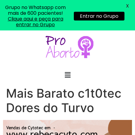
X
Grupo no Whatsapp com
mais de 600 pacientes!
Entrar no Grupo
Clique aqui e peça para
entrar no Grupo
... (1998989**** em
http://www.proaborto.com)
"só de ter dúvida já é uma
resposta" muito isso, disse tudo
22/05/2026 16:35:20
Mais Barato c1t0tec
Helly
(1999997****
em http://www.proaborto.com)
Dores do Turvo
Eu estou preparada em varias
áreas mas psicologicamente p ter
sozinha nao estou
22/05/2026 17:09:20