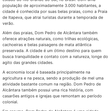
população de aproximadamente 3.000 habitantes, a
(879121**** em
cidade é conhecida por suas belas praias, como a Praia
http://www.proaborto.com)
de Itapeva, que atrai turistas durante a temporada de
Deve ser normal
verão.
22/05/2026 17:19:15
Além das praias, Dom Pedro de Alcântara também
oferece atrações naturais, como trilhas ecológicas,
cachoeiras e belas paisagens de mata atlântica
(879121**** em
preservada. A cidade é um ótimo destino para quem
http://www.proaborto.com)
busca tranquilidade e contato com a natureza, longe do
Eu acho, não sei
agito das grandes cidades.
22/05/2026 17:19:16
A economia local é baseada principalmente na
agricultura e na pesca, sendo a produção de mel uma
(879121**** em
atividade bastante comum na região. Dom Pedro de
http://www.proaborto.com)
Alcântara também possui uma rica história, com
Deve ser um corrimento normal
casarões antigos e igrejas que remontam ao período
mesmo
colonial.
22/05/2026 17:19:47