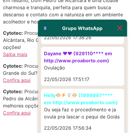
Em resumo, Dom Pedro de Alcântara é uma cidade
charmosa e tranquila, perfeita para quem busca
G (1199866**** em
descanso e contato com a natureza em um ambiente
http://www.proaborto.com)
acolhedor e hospitaleiro.
Muito obrigadaaaaa
Grupo WhatsApp
Cytotec:
Procurando abort1vo em Dom Pedro de
22/05/2026 17:38:26
Alcântara, Rio Grande do Sul? Confira as melhores
opções!
Dayane ♥️♥️ (929110**** em
Saiba mais
http://www.proaborto.com)
Cytotec:
Procurando Misoprostol no estado de Rio
Ovulação
Grande do Sul? Descubra oportunidades incríveis!
22/05/2026 17:51:17
Confira aqui
Cytotec:
Procurando c.i.t.o.t.e.q.u.e em Centro, Dom
Helly
(1999997****
Pedro de Alcântara, Rio Grande do Sul? Aproveite as
em http://www.proaborto.com)
melhores opções do momento!
Ou seja faz o procedimento e ja
Confira aqui
ovula pra lascar o pequi de Goiás
22/05/2026 17:56:34