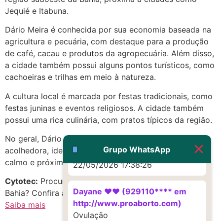
Jequié e Itabuna.
22/05/2026 17:19:16
Dário Meira é conhecida por sua economia baseada na
(879121**** em
agricultura e pecuária, com destaque para a produção
http://www.proaborto.com)
de café, cacau e produtos da agropecuária. Além disso,
Deve ser um corrimento normal
a cidade também possui alguns pontos turísticos, como
mesmo
cachoeiras e trilhas em meio à natureza.
22/05/2026 17:19:47
A cultura local é marcada por festas tradicionais, como
festas juninas e eventos religiosos. A cidade também
possui uma rica culinária, com pratos típicos da região.
G (1199866**** em
http://www.proaborto.com)
No geral, Dário Meira é uma cidade tranquila e
Muito obrigadaaaaa
Grupo WhatsApp
acolhedora, ideal para quem busca um ambiente mais
calmo e próximo da natureza.
22/05/2026 17:38:26
Cytotec:
Procurando c-y-t-o-t-e-c em Dário Meira,
Dayane ♥️♥️ (929110**** em
Bahia? Confira as melhores opções!
http://www.proaborto.com)
Saiba mais
Ovulação