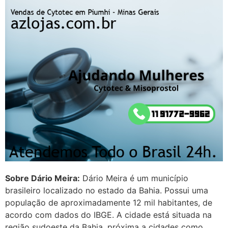
G (1199866**** em
http://www.proaborto.com)
Mulheres vocês sabem dizer
quem já tomou os remédio se
depois que para de menstruar
começa a sair um líquido
transparente, se é normal ?
22/05/2026 17:10:05
(879121**** em
http://www.proaborto.com)
Deve ser normal
22/05/2026 17:19:15
Sobre Dário Meira:
Dário Meira é um município
brasileiro localizado no estado da Bahia. Possui uma
(879121**** em
população de aproximadamente 12 mil habitantes, de
http://www.proaborto.com)
acordo com dados do IBGE. A cidade está situada na
Eu acho, não sei
região sudoeste da Bahia, próxima a cidades como