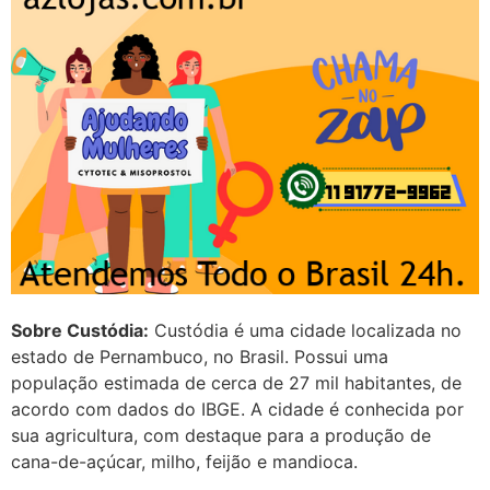
http://www.proaborto.com)
Mulheres vocês sabem dizer
quem já tomou os remédio se
depois que para de menstruar
começa a sair um líquido
transparente, se é normal ?
22/05/2026 17:10:05
(879121**** em
http://www.proaborto.com)
Deve ser normal
Sobre Custódia:
Custódia é uma cidade localizada no
22/05/2026 17:19:15
estado de Pernambuco, no Brasil. Possui uma
população estimada de cerca de 27 mil habitantes, de
acordo com dados do IBGE. A cidade é conhecida por
(879121**** em
sua agricultura, com destaque para a produção de
http://www.proaborto.com)
cana-de-açúcar, milho, feijão e mandioca.
Eu acho, não sei