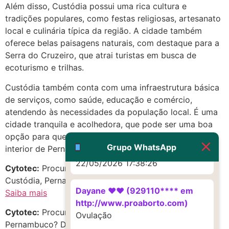
Além disso, Custódia possui uma rica cultura e
22/05/2026 17:19:16
tradições populares, como festas religiosas, artesanato
local e culinária típica da região. A cidade também
(879121**** em
oferece belas paisagens naturais, com destaque para a
http://www.proaborto.com)
Serra do Cruzeiro, que atrai turistas em busca de
Deve ser um corrimento normal
ecoturismo e trilhas.
mesmo
Custódia também conta com uma infraestrutura básica
22/05/2026 17:19:47
de serviços, como saúde, educação e comércio,
atendendo às necessidades da população local. É uma
G (1199866**** em
cidade tranquila e acolhedora, que pode ser uma boa
http://www.proaborto.com)
opção para quem busca uma vida mais pacata no
Muito obrigadaaaaa
Grupo WhatsApp
interior de Pernambuco.
22/05/2026 17:38:26
Cytotec:
Procurando mifepristona e misoprostol em
Custódia, Pernambuco? Confira as melhores opções!
Dayane ♥️♥️ (929110**** em
Saiba mais
http://www.proaborto.com)
Cytotec:
Procurando Abortivo no estado de
Ovulação
Pernambuco? Descubra oportunidades incríveis!