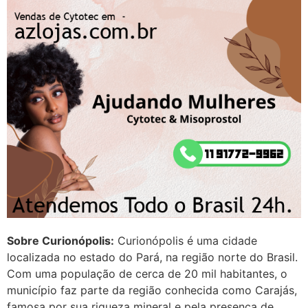
em http://www.proaborto.com)
Entao q seja
22/05/2026 17:09:25
G (1199866**** em
http://www.proaborto.com)
Mulheres vocês sabem dizer
quem já tomou os remédio se
depois que para de menstruar
começa a sair um líquido
transparente, se é normal ?
22/05/2026 17:10:05
Sobre Curionópolis:
Curionópolis é uma cidade
(879121**** em
localizada no estado do Pará, na região norte do Brasil.
http://www.proaborto.com)
Com uma população de cerca de 20 mil habitantes, o
Deve ser normal
município faz parte da região conhecida como Carajás,
famosa por sua riqueza mineral e pela presença de