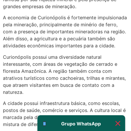
22/05/2026 17:19:15
grandes empresas de mineração.
A economia de Curionópolis é fortemente impulsionada
(879121**** em
pela mineração, principalmente de minério de ferro,
http://www.proaborto.com)
com a presença de importantes mineradoras na região.
Eu acho, não sei
Além disso, a agricultura e a pecuária também são
22/05/2026 17:19:16
atividades econômicas importantes para a cidade.
Curionópolis possui uma diversidade natural
(879121**** em
interessante, com áreas de vegetação de cerrado e
http://www.proaborto.com)
floresta Amazônica. A região também conta com
Deve ser um corrimento normal
atrativos turísticos como cachoeiras, trilhas e mirantes,
mesmo
que atraem visitantes em busca de contato com a
22/05/2026 17:19:47
natureza.
A cidade possui infraestrutura básica, como escolas,
G (1199866**** em
postos de saúde, comércio e serviços. A cultura local é
http://www.proaborto.com)
marcada pela diversidade étnica e cultural, refletindo a
Muito obrigadaaaaa
Grupo WhatsApp
mistura de diferentes influências presentes na região.