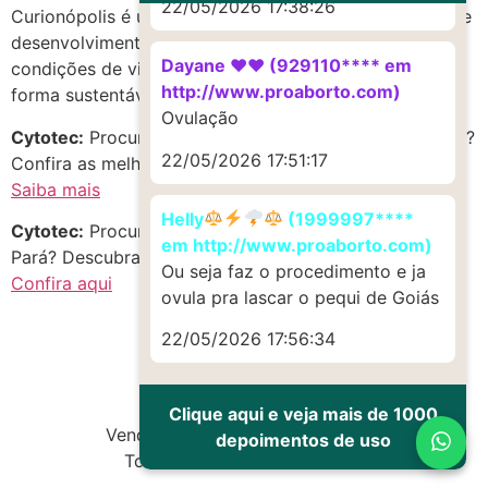
22/05/2026 17:38:26
Curionópolis é uma cidade em constante crescimento e
desenvolvimento, buscando garantir melhores
Dayane ♥️♥️ (929110**** em
condições de vida para sua população e explorar de
http://www.proaborto.com)
forma sustentável os recursos naturais da região.
Ovulação
Cytotec:
Procurando c.y.t.o.t.e.c em Curionópolis, Pará?
22/05/2026 17:51:17
Confira as melhores opções!
Saiba mais
Helly
(1999997****
Cytotec:
Procurando Cytotec-Citotec no estado de
em http://www.proaborto.com)
Pará? Descubra oportunidades incríveis!
Ou seja faz o procedimento e ja
Confira aqui
ovula pra lascar o pequi de Goiás
22/05/2026 17:56:34
Clique aqui e veja mais de 1000
Vendas de Cytotec e Misoprostol
depoimentos de uso
Todos os direitos reservados