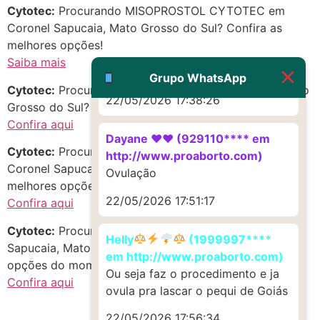
Cytotec:
Procurando MISOPROSTOL CYTOTEC em
Coronel Sapucaia, Mato Grosso do Sul? Confira as
G (1199866**** em
melhores opções!
http://www.proaborto.com)
Saiba mais
Muito obrigadaaaaa
Grupo WhatsApp
Cytotec:
Procurando pílula abortiva no estado de Mato
22/05/2026 17:38:26
Grosso do Sul? Descubra oportunidades incríveis!
Confira aqui
Dayane ♥️♥️ (929110**** em
Cytotec:
Procurando CITOTEQUE em Novo Brumado,
http://www.proaborto.com)
Coronel Sapucaia, Mato Grosso do Sul? Aproveite as
Ovulação
melhores opções do momento!
22/05/2026 17:51:17
Confira aqui
Cytotec:
Procurando mifepristone em Centro, Coronel
Helly
(1999997****
Sapucaia, Mato Grosso do Sul? Aproveite as melhores
em http://www.proaborto.com)
opções do momento!
Ou seja faz o procedimento e ja
Confira aqui
ovula pra lascar o pequi de Goiás
22/05/2026 17:56:34