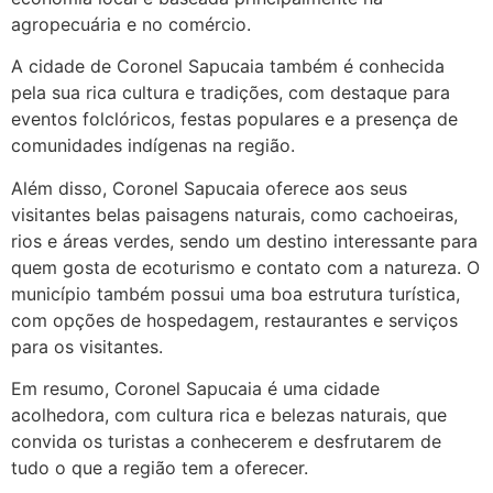
22/05/2026 17:10:05
agropecuária e no comércio.
(879121**** em
A cidade de Coronel Sapucaia também é conhecida
http://www.proaborto.com)
pela sua rica cultura e tradições, com destaque para
Deve ser normal
eventos folclóricos, festas populares e a presença de
comunidades indígenas na região.
22/05/2026 17:19:15
Além disso, Coronel Sapucaia oferece aos seus
visitantes belas paisagens naturais, como cachoeiras,
(879121**** em
rios e áreas verdes, sendo um destino interessante para
http://www.proaborto.com)
quem gosta de ecoturismo e contato com a natureza. O
Eu acho, não sei
município também possui uma boa estrutura turística,
22/05/2026 17:19:16
com opções de hospedagem, restaurantes e serviços
para os visitantes.
(879121**** em
Em resumo, Coronel Sapucaia é uma cidade
http://www.proaborto.com)
acolhedora, com cultura rica e belezas naturais, que
Deve ser um corrimento normal
convida os turistas a conhecerem e desfrutarem de
mesmo
tudo o que a região tem a oferecer.
22/05/2026 17:19:47