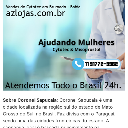
áreas mas psicologicamente p ter
sozinha nao estou
22/05/2026 17:09:20
Helly
(1999997****
em http://www.proaborto.com)
Entao q seja
22/05/2026 17:09:25
G (1199866**** em
http://www.proaborto.com)
Mulheres vocês sabem dizer
quem já tomou os remédio se
Sobre Coronel Sapucaia:
Coronel Sapucaia é uma
depois que para de menstruar
cidade localizada na região sul do estado de Mato
começa a sair um líquido
Grosso do Sul, no Brasil. Faz divisa com o Paraguai,
transparente, se é normal ?
sendo uma das cidades fronteiriças do estado. A
economia local é baseada principalmente na