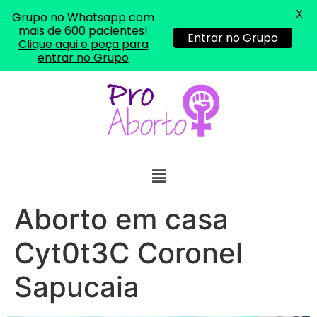
X
Grupo no Whatsapp com
mais de 600 pacientes!
Entrar no Grupo
Clique aqui e peça para
entrar no Grupo
... (1998989**** em
http://www.proaborto.com)
"só de ter dúvida já é uma
resposta" muito isso, disse tudo
Aborto em casa
22/05/2026 16:35:20
Cyt0t3C Coronel
Helly
(1999997****
Sapucaia
em http://www.proaborto.com)
Eu estou preparada em varias