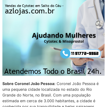
em http://www.proaborto.com)
Entao q seja
22/05/2026 17:09:25
G (1199866**** em
http://www.proaborto.com)
Mulheres vocês sabem dizer
quem já tomou os remédio se
depois que para de menstruar
começa a sair um líquido
transparente, se é normal ?
22/05/2026 17:10:05
Sobre Coronel João Pessoa:
Coronel João Pessoa é
(879121**** em
uma pequena cidade localizada no estado do Rio
http://www.proaborto.com)
Grande do Norte, no Brasil. Com uma população
Deve ser normal
estimada em cerca de 3.000 habitantes, a cidade é
conhecida por sua tranquilidade e belas paisagens