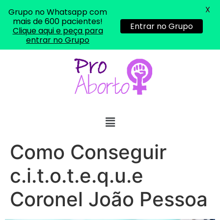
X
Grupo no Whatsapp com
mais de 600 pacientes!
Entrar no Grupo
Clique aqui e peça para
entrar no Grupo
... (1998989**** em
http://www.proaborto.com)
"só de ter dúvida já é uma
resposta" muito isso, disse tudo
22/05/2026 16:35:20
Helly
(1999997****
em http://www.proaborto.com)
Como Conseguir
Eu estou preparada em varias
áreas mas psicologicamente p ter
c.i.t.o.t.e.q.u.e
sozinha nao estou
22/05/2026 17:09:20
Coronel João Pessoa
Helly
(1999997****