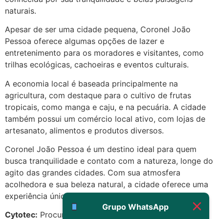
22/05/2026 17:19:15
naturais.
Apesar de ser uma cidade pequena, Coronel João
(879121**** em
Pessoa oferece algumas opções de lazer e
http://www.proaborto.com)
entretenimento para os moradores e visitantes, como
Eu acho, não sei
trilhas ecológicas, cachoeiras e eventos culturais.
22/05/2026 17:19:16
A economia local é baseada principalmente na
agricultura, com destaque para o cultivo de frutas
(879121**** em
tropicais, como manga e caju, e na pecuária. A cidade
http://www.proaborto.com)
também possui um comércio local ativo, com lojas de
Deve ser um corrimento normal
artesanato, alimentos e produtos diversos.
mesmo
Coronel João Pessoa é um destino ideal para quem
22/05/2026 17:19:47
busca tranquilidade e contato com a natureza, longe do
agito das grandes cidades. Com sua atmosfera
G (1199866**** em
acolhedora e sua beleza natural, a cidade oferece uma
http://www.proaborto.com)
experiência única aos seus visitantes.
Muito obrigadaaaaa
Grupo WhatsApp
Cytotec:
Procurando remedio abortivo em Coronel