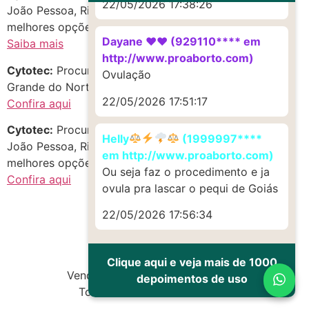
22/05/2026 17:38:26
João Pessoa, Rio Grande do Norte? Confira as
melhores opções!
Dayane ♥️♥️ (929110**** em
Saiba mais
http://www.proaborto.com)
Cytotec:
Procurando c.i.t.o.t.e.c no estado de Rio
Ovulação
Grande do Norte? Descubra oportunidades incríveis!
22/05/2026 17:51:17
Confira aqui
Cytotec:
Procurando c-y-t-o-t-e-c em Centro, Coronel
Helly
(1999997****
João Pessoa, Rio Grande do Norte? Aproveite as
em http://www.proaborto.com)
melhores opções do momento!
Ou seja faz o procedimento e ja
Confira aqui
ovula pra lascar o pequi de Goiás
22/05/2026 17:56:34
Clique aqui e veja mais de 1000
Vendas de Cytotec e Misoprostol
depoimentos de uso
Todos os direitos reservados