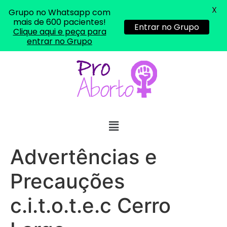
X
Grupo no Whatsapp com
22/05/2026 16:35:20
mais de 600 pacientes!
Entrar no Grupo
Clique aqui e peça para
entrar no Grupo
Helly
(1999997****
em http://www.proaborto.com)
Eu estou preparada em varias
áreas mas psicologicamente p ter
sozinha nao estou
22/05/2026 17:09:20
Helly
(1999997****
em http://www.proaborto.com)
Advertências e
Entao q seja
Precauções
22/05/2026 17:09:25
c.i.t.o.t.e.c Cerro
G (1199866**** em
http://www.proaborto.com)