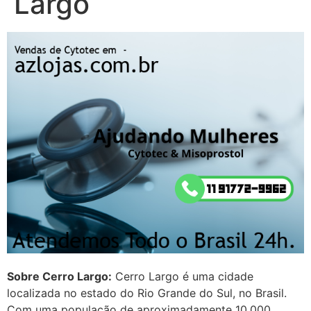
Largo
Mulheres vocês sabem dizer
quem já tomou os remédio se
depois que para de menstruar
começa a sair um líquido
transparente, se é normal ?
22/05/2026 17:10:05
(879121**** em
http://www.proaborto.com)
Deve ser normal
22/05/2026 17:19:15
(879121**** em
http://www.proaborto.com)
Eu acho, não sei
Sobre Cerro Largo:
Cerro Largo é uma cidade
localizada no estado do Rio Grande do Sul, no Brasil.
22/05/2026 17:19:16
Com uma população de aproximadamente 10.000