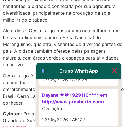
habitantes, a cidade é conhecida por sua agricultura
(879121**** em
diversificada, principalmente na produção de soja,
http://www.proaborto.com)
milho, trigo e tabaco.
Deve ser um corrimento normal
mesmo
Além disso, Cerro Largo possui uma rica cultura, com
festas tradicionais, como a Festa Nacional do
22/05/2026 17:19:47
Moranguinho, que atrai visitantes de diversas partes do
país. A cidade também oferece belas paisagens
G (1199866**** em
naturais, com áreas verdes e espaços para atividades
http://www.proaborto.com)
ao ar livre.
Muito obrigadaaaaa
Grupo WhatsApp
Cerro Largo é uma cidade acolhedora, com uma forte
22/05/2026 17:38:26
comunidade e diversas opções de lazer e
entretenimento. Se você está planejando visitar o sul do
Dayane ♥️♥️ (929110**** em
Brasil, Cerro Largo é um destino que vale a pena
http://www.proaborto.com)
conhecer.
Ovulação
Cytotec:
Procurando mifepristona em Cerro Largo, Rio
22/05/2026 17:51:17
Grande do Sul? Confira as melhores opções!