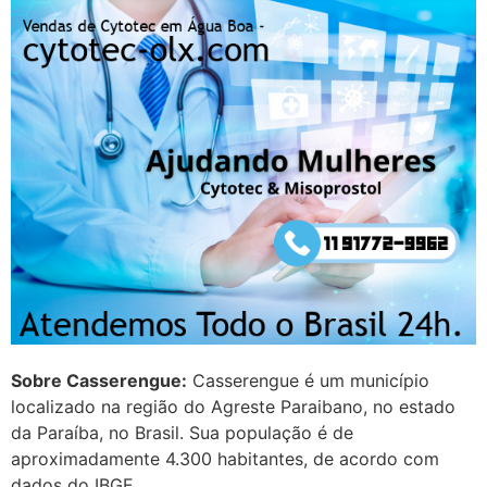
resposta" muito isso, disse tudo
22/05/2026 16:35:20
Helly
(1999997****
em http://www.proaborto.com)
Eu estou preparada em varias
áreas mas psicologicamente p ter
sozinha nao estou
22/05/2026 17:09:20
Helly
(1999997****
em http://www.proaborto.com)
Entao q seja
Sobre Casserengue:
Casserengue é um município
localizado na região do Agreste Paraibano, no estado
22/05/2026 17:09:25
da Paraíba, no Brasil. Sua população é de
aproximadamente 4.300 habitantes, de acordo com
G (1199866**** em
dados do IBGE.