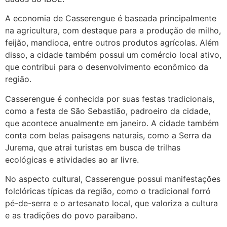
http://www.proaborto.com)
A economia de Casserengue é baseada principalmente
Mulheres vocês sabem dizer
na agricultura, com destaque para a produção de milho,
quem já tomou os remédio se
feijão, mandioca, entre outros produtos agrícolas. Além
depois que para de menstruar
disso, a cidade também possui um comércio local ativo,
começa a sair um líquido
que contribui para o desenvolvimento econômico da
transparente, se é normal ?
região.
22/05/2026 17:10:05
Casserengue é conhecida por suas festas tradicionais,
como a festa de São Sebastião, padroeiro da cidade,
(879121**** em
que acontece anualmente em janeiro. A cidade também
http://www.proaborto.com)
conta com belas paisagens naturais, como a Serra da
Deve ser normal
Jurema, que atrai turistas em busca de trilhas
ecológicas e atividades ao ar livre.
22/05/2026 17:19:15
No aspecto cultural, Casserengue possui manifestações
(879121**** em
folclóricas típicas da região, como o tradicional forró
http://www.proaborto.com)
pé-de-serra e o artesanato local, que valoriza a cultura
Eu acho, não sei
e as tradições do povo paraibano.