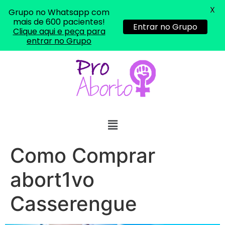
X
Grupo no Whatsapp com
mais de 600 pacientes!
Entrar no Grupo
Clique aqui e peça para
entrar no Grupo
Como Comprar
abort1vo
Casserengue
... (1998989**** em
http://www.proaborto.com)
"só de ter dúvida já é uma