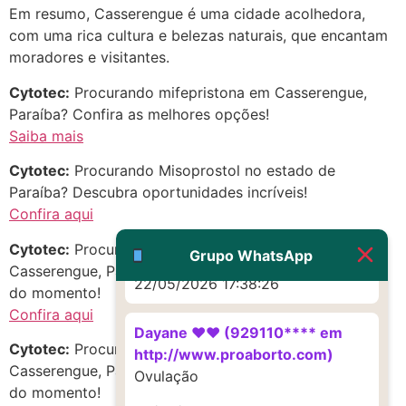
22/05/2026 17:19:16
Em resumo, Casserengue é uma cidade acolhedora,
com uma rica cultura e belezas naturais, que encantam
(879121**** em
moradores e visitantes.
http://www.proaborto.com)
Cytotec:
Procurando mifepristona em Casserengue,
Deve ser um corrimento normal
Paraíba? Confira as melhores opções!
mesmo
Saiba mais
22/05/2026 17:19:47
Cytotec:
Procurando Misoprostol no estado de
Paraíba? Descubra oportunidades incríveis!
G (1199866**** em
Confira aqui
http://www.proaborto.com)
Cytotec:
Procurando mifepristona em Serrinha,
Muito obrigadaaaaa
Grupo WhatsApp
Casserengue, Paraíba? Aproveite as melhores opções
22/05/2026 17:38:26
do momento!
Confira aqui
Dayane ♥️♥️ (929110**** em
Cytotec:
Procurando Cytotec em Jaragua,
http://www.proaborto.com)
Casserengue, Paraíba? Aproveite as melhores opções
Ovulação
do momento!