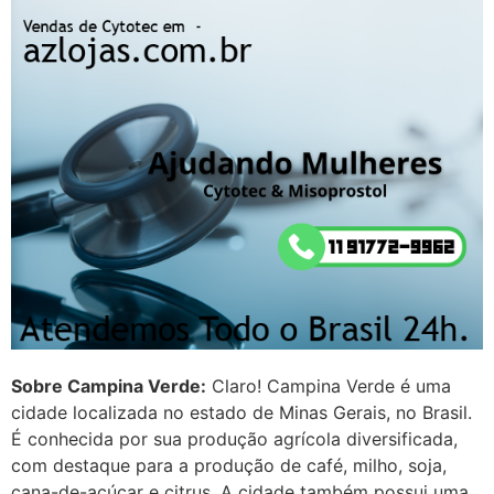
Entao q seja
22/05/2026 17:09:25
G (1199866**** em
http://www.proaborto.com)
Mulheres vocês sabem dizer
quem já tomou os remédio se
depois que para de menstruar
começa a sair um líquido
transparente, se é normal ?
22/05/2026 17:10:05
(879121**** em
Sobre Campina Verde:
Claro! Campina Verde é uma
http://www.proaborto.com)
cidade localizada no estado de Minas Gerais, no Brasil.
Deve ser normal
É conhecida por sua produção agrícola diversificada,
com destaque para a produção de café, milho, soja,
22/05/2026 17:19:15
cana-de-açúcar e citrus. A cidade também possui uma