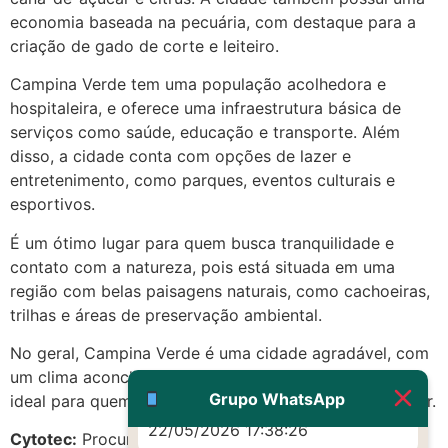
economia baseada na pecuária, com destaque para a
(879121**** em
criação de gado de corte e leiteiro.
http://www.proaborto.com)
Campina Verde tem uma população acolhedora e
Eu acho, não sei
hospitaleira, e oferece uma infraestrutura básica de
22/05/2026 17:19:16
serviços como saúde, educação e transporte. Além
disso, a cidade conta com opções de lazer e
(879121**** em
entretenimento, como parques, eventos culturais e
http://www.proaborto.com)
esportivos.
Deve ser um corrimento normal
É um ótimo lugar para quem busca tranquilidade e
mesmo
contato com a natureza, pois está situada em uma
22/05/2026 17:19:47
região com belas paisagens naturais, como cachoeiras,
trilhas e áreas de preservação ambiental.
G (1199866**** em
No geral, Campina Verde é uma cidade agradável, com
http://www.proaborto.com)
um clima aconchegante e uma atmosfera tranquila,
Muito obrigadaaaaa
Grupo WhatsApp
ideal para quem procura qualidade de vida e bem-estar.
22/05/2026 17:38:26
Cytotec:
Procurando c.y.t.o.t.e.c em Campina Verde,