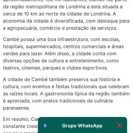
22/05/2026 17:19:15
da região metropolitana de Londrina e está situada a
cerca de 10 km ao norte da cidade de Londrina. A
(879121**** em
economia da cidade é diversificada, com destaque para
http://www.proaborto.com)
a agropecuária, comércio e prestação de serviços.
Eu acho, não sei
Cambé possui uma boa infraestrutura, com escolas,
22/05/2026 17:19:16
hospitais, supermercados, centros comerciais e áreas
verdes para lazer. Além disso, a cidade conta com
(879121**** em
diversas opções de cultura e entretenimento, como
http://www.proaborto.com)
teatros, cinemas, parques e clubes esportivos.
Deve ser um corrimento normal
A cidade de Cambé também preserva sua história e
mesmo
cultura, com eventos e festas tradicionais que celebram
22/05/2026 17:19:47
as raízes locais. A gastronomia típica da região também
é apreciada, com pratos tradicionais da culinária
paranaense.
G (1199866**** em
http://www.proaborto.com)
Em resumo, Cambé é uma cidade acolhedora e em
Muito obrigadaaaaa
Grupo WhatsApp
constante crescimento, oferecendo qualidade de vida