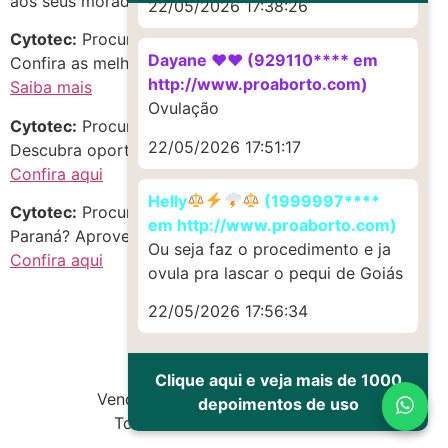
aos seus moradores e visitantes.
22/05/2026 17:38:26
Cytotec:
Procurando c.y.t.o.t.e.c em Cambé, Paraná?
Dayane ♥️♥️ (929110**** em
Confira as melhores opções!
http://www.proaborto.com)
Saiba mais
Ovulação
Cytotec:
Procurando abort1vo no estado de Paraná?
22/05/2026 17:51:17
Descubra oportunidades incríveis!
Confira aqui
Helly
(1999997****
Cytotec:
Procurando mis0prostol em Centro, Cambé,
em http://www.proaborto.com)
Paraná? Aproveite as melhores opções do momento!
Ou seja faz o procedimento e ja
Confira aqui
ovula pra lascar o pequi de Goiás
22/05/2026 17:56:34
Clique aqui e veja mais de 1000
Vendas de Cytotec e Misoprostol
depoimentos de uso
Todos os direitos reservados