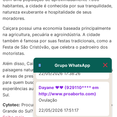
habitantes, a cidade é conhecida por sua tranquilidade,
(879121**** em
natureza exuberante e hospitalidade de seus
http://www.proaborto.com)
moradores.
Deve ser um corrimento normal
mesmo
Caiçara possui uma economia baseada principalmente
na agricultura, pecuária e agroindústria. A cidade
22/05/2026 17:19:47
também é famosa por suas festas tradicionais, como a
Festa de São Cristóvão, que celebra o padroeiro dos
G (1199866**** em
motoristas.
http://www.proaborto.com)
Além disso, Caiçara oferece aos seus visitantes belas
Muito obrigadaaaaa
Grupo WhatsApp
paisagens naturais, como cachoeiras, trilhas ecológicas
22/05/2026 17:38:26
e áreas de preservação ambiental. É um destino ideal
para quem busca descanso, contato com a natureza e
Dayane ♥️♥️ (929110**** em
experiências autênticas no interior do Rio Grande do
http://www.proaborto.com)
Sul.
Ovulação
Cytotec:
Procurando remedio abortivo em Caiçara, Rio
22/05/2026 17:51:17
Grande do Sul? Confira as melhores opções!