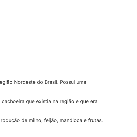
(879121**** em
http://www.proaborto.com)
Deve ser normal
22/05/2026 17:19:15
(879121**** em
http://www.proaborto.com)
Eu acho, não sei
22/05/2026 17:19:16
egião Nordeste do Brasil. Possui uma
(879121**** em
http://www.proaborto.com)
cachoeira que existia na região e que era
Deve ser um corrimento normal
mesmo
odução de milho, feijão, mandioca e frutas.
22/05/2026 17:19:47