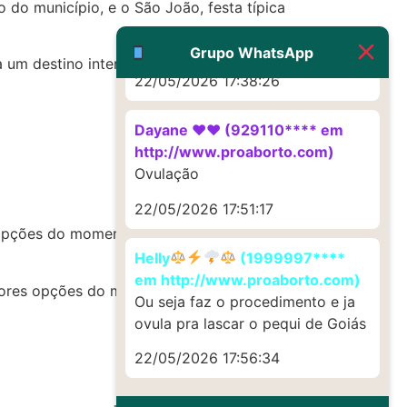
G (1199866**** em
 do município, e o São João, festa típica
http://www.proaborto.com)
Muito obrigadaaaaa
Grupo WhatsApp
a um destino interessante para quem gosta
22/05/2026 17:38:26
Dayane ♥️♥️ (929110**** em
http://www.proaborto.com)
Ovulação
22/05/2026 17:51:17
 opções do momento!
Helly
(1999997****
em http://www.proaborto.com)
lhores opções do momento!
Ou seja faz o procedimento e ja
ovula pra lascar o pequi de Goiás
22/05/2026 17:56:34