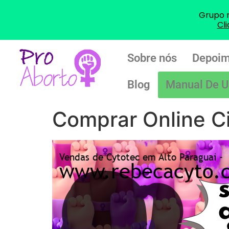
Grupo 
Cl
Sobre nós
Depoim
Blog
Manual De U
Comprar Online Ci