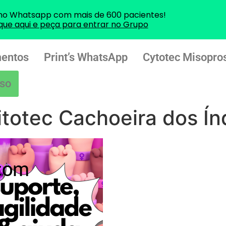
no Whatsapp com mais de 600 pacientes!
ique aqui e peça para entrar no Grupo
entos
Print’s WhatsApp
Cytotec Misopros
so
totec Cachoeira dos Ín