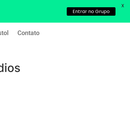
X
22/05/2026 17:09:20
Entrar no Grupo
Helly
(1999997****
em http://www.proaborto.com)
tol
Contato
Entao q seja
22/05/2026 17:09:25
G (1199866**** em
dios
http://www.proaborto.com)
Mulheres vocês sabem dizer
quem já tomou os remédio se
depois que para de menstruar
começa a sair um líquido
transparente, se é normal ?
22/05/2026 17:10:05