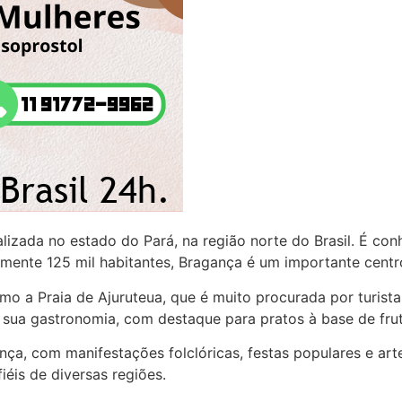
zada no estado do Pará, na região norte do Brasil. É conhe
ente 125 mil habitantes, Bragança é um importante centr
mo a Praia de Ajuruteua, que é muito procurada por turist
 sua gastronomia, com destaque para pratos à base de frut
a, com manifestações folclóricas, festas populares e artes
iéis de diversas regiões.