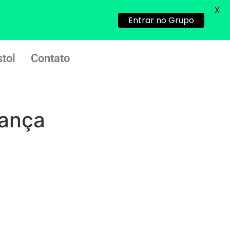
X
Entrar no Grupo
22/05/2026 17:09:25
G (1199866**** em
tol
Contato
http://www.proaborto.com)
Mulheres vocês sabem dizer
quem já tomou os remédio se
depois que para de menstruar
começa a sair um líquido
gança
transparente, se é normal ?
22/05/2026 17:10:05
(879121**** em
http://www.proaborto.com)
Deve ser normal
22/05/2026 17:19:15