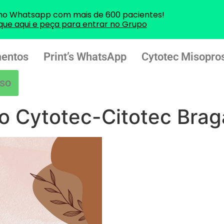
no Whatsapp com mais de 600 pacientes!
ique aqui e peça para entrar no Grupo
entos
Print’s WhatsApp
Cytotec Misopros
so
o Cytotec-Citotec Bra