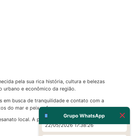
(879121**** em
http://www.proaborto.com)
Eu acho, não sei
22/05/2026 17:19:16
(879121**** em
http://www.proaborto.com)
Deve ser um corrimento normal
mesmo
cida pela sua rica história, cultura e belezas
22/05/2026 17:19:47
o urbano e econômico da região.
G (1199866**** em
as em busca de tranquilidade e contato com a
http://www.proaborto.com)
os do mar e peixes frescos.
Muito obrigadaaaaa
Grupo WhatsApp
anato local. A principal festa da cidade é o
22/05/2026 17:38:26