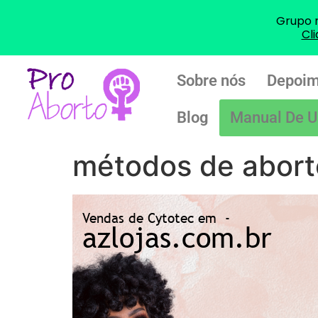
Grupo 
Cl
Sobre nós
Depoim
Blog
Manual De U
métodos de abort