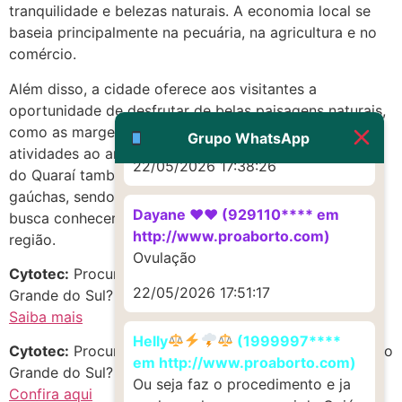
mesmo
tranquilidade e belezas naturais. A economia local se
baseia principalmente na pecuária, na agricultura e no
22/05/2026 17:19:47
comércio.
Além disso, a cidade oferece aos visitantes a
G (1199866**** em
oportunidade de desfrutar de belas paisagens naturais,
http://www.proaborto.com)
como as margens do Rio Quaraí, e de praticar
Muito obrigadaaaaa
Grupo WhatsApp
atividades ao ar livre, como pesca e caminhadas. Barra
22/05/2026 17:38:26
do Quaraí também preserva sua cultura e tradições
gaúchas, sendo um destino interessante para quem
Dayane ♥️♥️ (929110**** em
busca conhecer mais sobre a história e a cultura da
http://www.proaborto.com)
região.
Ovulação
Cytotec:
Procurando Abortivo em Barra do Quaraí, Rio
22/05/2026 17:51:17
Grande do Sul? Confira as melhores opções!
Saiba mais
Helly
(1999997****
Cytotec:
Procurando m.i.s.o.p.r.o.s.t.o.l no estado de Rio
em http://www.proaborto.com)
Grande do Sul? Descubra oportunidades incríveis!
Ou seja faz o procedimento e ja
Confira aqui