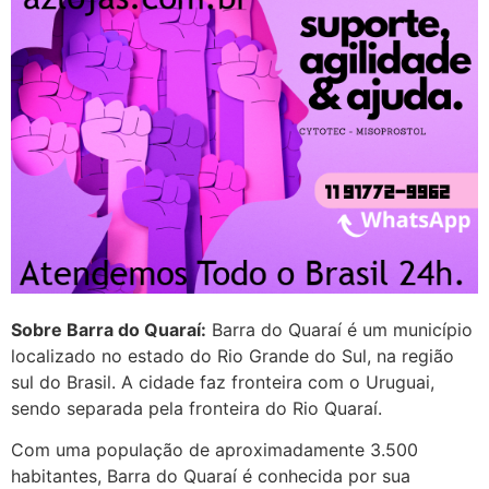
transparente, se é normal ?
22/05/2026 17:10:05
(879121**** em
http://www.proaborto.com)
Deve ser normal
22/05/2026 17:19:15
(879121**** em
http://www.proaborto.com)
Eu acho, não sei
Sobre Barra do Quaraí:
Barra do Quaraí é um município
localizado no estado do Rio Grande do Sul, na região
22/05/2026 17:19:16
sul do Brasil. A cidade faz fronteira com o Uruguai,
sendo separada pela fronteira do Rio Quaraí.
(879121**** em
http://www.proaborto.com)
Com uma população de aproximadamente 3.500
Deve ser um corrimento normal
habitantes, Barra do Quaraí é conhecida por sua