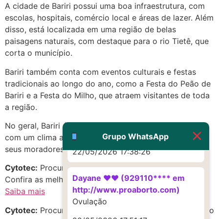
22/05/2026 17:19:16
A cidade de Bariri possui uma boa infraestrutura, com
escolas, hospitais, comércio local e áreas de lazer. Além
(879121**** em
disso, está localizada em uma região de belas
http://www.proaborto.com)
paisagens naturais, com destaque para o rio Tietê, que
Deve ser um corrimento normal
corta o município.
mesmo
Bariri também conta com eventos culturais e festas
22/05/2026 17:19:47
tradicionais ao longo do ano, como a Festa do Peão de
Bariri e a Festa do Milho, que atraem visitantes de toda
a região.
G (1199866**** em
http://www.proaborto.com)
No geral, Bariri é uma cidade tranquila e acolhedora,
Muito obrigadaaaaa
Grupo WhatsApp
com um clima agradável e boa qualidade de vida para
seus moradores.
22/05/2026 17:38:26
Cytotec:
Procurando c.i.t.o.t.e.c em Bariri, São Paulo?
Dayane ♥️♥️ (929110**** em
Confira as melhores opções!
http://www.proaborto.com)
Saiba mais
Ovulação
Cytotec:
Procurando Cytotec-Citotec no estado de São