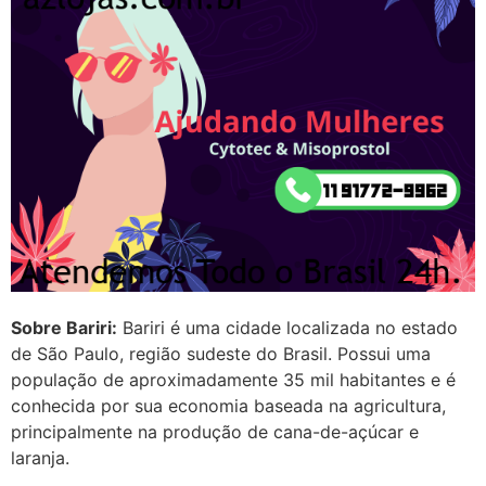
http://www.proaborto.com)
Mulheres vocês sabem dizer
quem já tomou os remédio se
depois que para de menstruar
começa a sair um líquido
transparente, se é normal ?
22/05/2026 17:10:05
(879121**** em
http://www.proaborto.com)
Deve ser normal
Sobre Bariri:
Bariri é uma cidade localizada no estado
22/05/2026 17:19:15
de São Paulo, região sudeste do Brasil. Possui uma
população de aproximadamente 35 mil habitantes e é
(879121**** em
conhecida por sua economia baseada na agricultura,
http://www.proaborto.com)
principalmente na produção de cana-de-açúcar e
Eu acho, não sei
laranja.