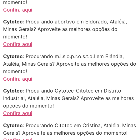
momento!
... (1998989**** em
Confira aqui
http://www.proaborto.com)
"só de ter dúvida já é uma
Cytotec:
Procurando abortivo em Eldorado, Ataléia,
resposta" muito isso, disse tudo
Minas Gerais? Aproveite as melhores opções do
momento!
22/05/2026 16:35:20
Confira aqui
Helly
(1999997****
Cytotec:
Procurando m.i.s.o.p.r.o.s.t.o.l em Elândia,
em http://www.proaborto.com)
Ataléia, Minas Gerais? Aproveite as melhores opções do
Eu estou preparada em varias
momento!
áreas mas psicologicamente p ter
Confira aqui
sozinha nao estou
Cytotec:
Procurando Cytotec-Citotec em Distrito
22/05/2026 17:09:20
Industrial, Ataléia, Minas Gerais? Aproveite as melhores
opções do momento!
Confira aqui
Helly
(1999997****
em http://www.proaborto.com)
Cytotec:
Procurando Citotec em Cristina, Ataléia, Minas
Entao q seja
Gerais? Aproveite as melhores opções do momento!