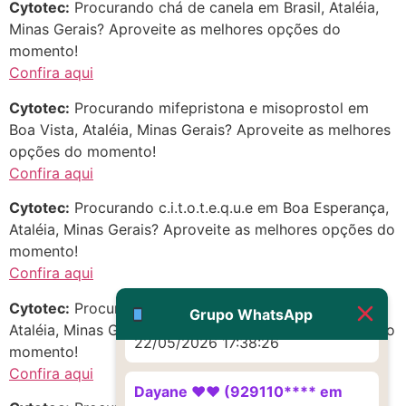
Cytotec:
Procurando chá de canela em Brasil, Ataléia,
http://www.proaborto.com)
Minas Gerais? Aproveite as melhores opções do
Eu acho, não sei
momento!
22/05/2026 17:19:16
Confira aqui
Cytotec:
Procurando mifepristona e misoprostol em
(879121**** em
Boa Vista, Ataléia, Minas Gerais? Aproveite as melhores
http://www.proaborto.com)
opções do momento!
Deve ser um corrimento normal
Confira aqui
mesmo
Cytotec:
Procurando c.i.t.o.t.e.q.u.e em Boa Esperança,
22/05/2026 17:19:47
Ataléia, Minas Gerais? Aproveite as melhores opções do
momento!
G (1199866**** em
Confira aqui
http://www.proaborto.com)
Cytotec:
Procurando Como Abortar em Bela Vista,
Muito obrigadaaaaa
Grupo WhatsApp
Ataléia, Minas Gerais? Aproveite as melhores opções do
22/05/2026 17:38:26
momento!
Confira aqui
Dayane ♥️♥️ (929110**** em