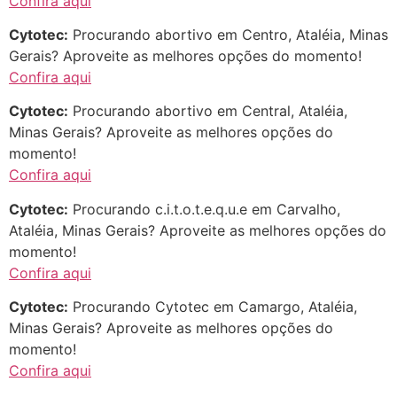
Confira aqui
22/05/2026 17:09:25
Cytotec:
Procurando abortivo em Centro, Ataléia, Minas
G (1199866**** em
Gerais? Aproveite as melhores opções do momento!
http://www.proaborto.com)
Confira aqui
Mulheres vocês sabem dizer
Cytotec:
Procurando abortivo em Central, Ataléia,
quem já tomou os remédio se
Minas Gerais? Aproveite as melhores opções do
depois que para de menstruar
momento!
começa a sair um líquido
Confira aqui
transparente, se é normal ?
Cytotec:
Procurando c.i.t.o.t.e.q.u.e em Carvalho,
22/05/2026 17:10:05
Ataléia, Minas Gerais? Aproveite as melhores opções do
momento!
(879121**** em
Confira aqui
http://www.proaborto.com)
Deve ser normal
Cytotec:
Procurando Cytotec em Camargo, Ataléia,
Minas Gerais? Aproveite as melhores opções do
22/05/2026 17:19:15
momento!
Confira aqui
(879121**** em