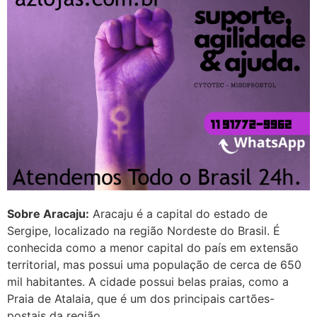
22/05/2026 17:09:25
G (1199866**** em
http://www.proaborto.com)
Mulheres vocês sabem dizer
quem já tomou os remédio se
depois que para de menstruar
começa a sair um líquido
transparente, se é normal ?
22/05/2026 17:10:05
Sobre Aracaju:
Aracaju é a capital do estado de
(879121**** em
Sergipe, localizado na região Nordeste do Brasil. É
http://www.proaborto.com)
conhecida como a menor capital do país em extensão
Deve ser normal
territorial, mas possui uma população de cerca de 650
mil habitantes. A cidade possui belas praias, como a
22/05/2026 17:19:15
Praia de Atalaia, que é um dos principais cartões-
postais da região.