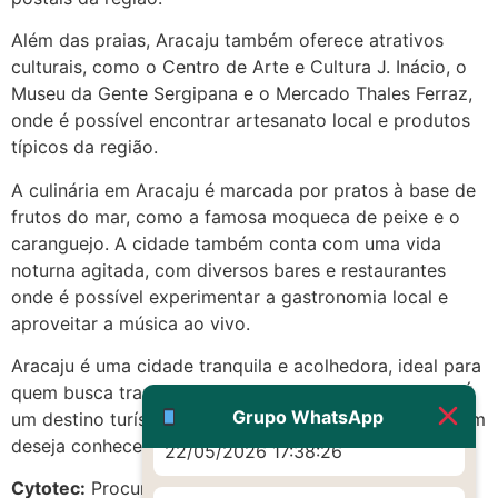
(879121**** em
Além das praias, Aracaju também oferece atrativos
http://www.proaborto.com)
culturais, como o Centro de Arte e Cultura J. Inácio, o
Eu acho, não sei
Museu da Gente Sergipana e o Mercado Thales Ferraz,
22/05/2026 17:19:16
onde é possível encontrar artesanato local e produtos
típicos da região.
(879121**** em
A culinária em Aracaju é marcada por pratos à base de
http://www.proaborto.com)
frutos do mar, como a famosa moqueca de peixe e o
Deve ser um corrimento normal
caranguejo. A cidade também conta com uma vida
mesmo
noturna agitada, com diversos bares e restaurantes
22/05/2026 17:19:47
onde é possível experimentar a gastronomia local e
aproveitar a música ao vivo.
G (1199866**** em
Aracaju é uma cidade tranquila e acolhedora, ideal para
http://www.proaborto.com)
quem busca tranquilidade e contato com a natureza. É
Muito obrigadaaaaa
Grupo WhatsApp
um destino turístico cada vez mais procurado por quem
deseja conhecer as belezas do Nordeste brasileiro.
22/05/2026 17:38:26
Cytotec:
Procurando remedio abortivo em Aracaju,