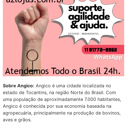
transparente, se é normal ?
22/05/2026 17:10:05
(879121**** em
http://www.proaborto.com)
Deve ser normal
22/05/2026 17:19:15
(879121**** em
http://www.proaborto.com)
Sobre Angico:
Angico é uma cidade localizada no
Eu acho, não sei
estado de Tocantins, na região Norte do Brasil. Com
22/05/2026 17:19:16
uma população de aproximadamente 7.000 habitantes,
Angico é conhecida por sua economia baseada na
(879121**** em
agropecuária, principalmente na produção de bovinos,
http://www.proaborto.com)
aves e grãos.
Deve ser um corrimento normal