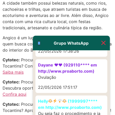
A cidade também possui belezas naturais, como rios,
mesmo
cachoeiras e trilhas, que atraem turistas em busca de
22/05/2026 17:19:47
ecoturismo e aventuras ao ar livre. Além disso, Angico
conta com uma rica cultura local, com festas
tradicionais, artesanato e culinária típica da região.
G (1199866**** em
http://www.proaborto.com)
Angico é um lugar acolhedor e tranquilo, ideal para
Muito obrigadaaaaa
Grupo WhatsApp
quem busca conhecer mais sobre a cultura e a natureza
do interior do Brasil.
22/05/2026 17:38:26
Cytotec:
Procurando venda de cytotec em Angico,
Dayane ♥️♥️ (929110**** em
Tocantins? Confira as melhores opções!
http://www.proaborto.com)
Saiba mais
Ovulação
Cytotec:
Procurando Sitotec no estado de Tocantins?
22/05/2026 17:51:17
Descubra oportunidades incríveis!
Confira aqui
Helly
(1999997****
Cytotec:
Procurando Sitotec em Centro, Angico,
em http://www.proaborto.com)
Tocantins? Aproveite as melhores opções do momento!
Ou seja faz o procedimento e ja