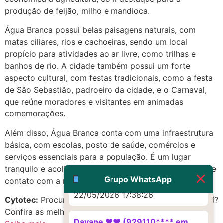
produção de feijão, milho e mandioca.
http://www.proaborto.com)
Eu acho, não sei
Água Branca possui belas paisagens naturais, com
matas ciliares, rios e cachoeiras, sendo um local
22/05/2026 17:19:16
propício para atividades ao ar livre, como trilhas e
banhos de rio. A cidade também possui um forte
(879121**** em
aspecto cultural, com festas tradicionais, como a festa
http://www.proaborto.com)
de São Sebastião, padroeiro da cidade, e o Carnaval,
Deve ser um corrimento normal
que reúne moradores e visitantes em animadas
mesmo
comemorações.
22/05/2026 17:19:47
Além disso, Água Branca conta com uma infraestrutura
básica, com escolas, posto de saúde, comércios e
G (1199866**** em
serviços essenciais para a população. É um lugar
http://www.proaborto.com)
tranquilo e acolhedor, ideal para quem busca sossego e
Muito obrigadaaaaa
Grupo WhatsApp
contato com a natureza.
22/05/2026 17:38:26
Cytotec:
Procurando c.y.t.o.t.e.c em Água Branca, Piauí?
Confira as melhores opções!
Dayane ♥️♥️ (929110**** em