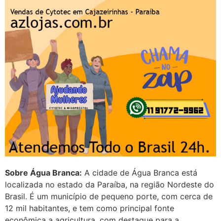
22/05/2026 17:09:25
G (1199866**** em
http://www.proaborto.com)
Mulheres vocês sabem dizer
quem já tomou os remédio se
depois que para de menstruar
começa a sair um líquido
transparente, se é normal ?
22/05/2026 17:10:05
(879121**** em
http://www.proaborto.com)
Sobre Água Branca:
A cidade de Água Branca está
Deve ser normal
localizada no estado da Paraíba, na região Nordeste do
22/05/2026 17:19:15
Brasil. É um município de pequeno porte, com cerca de
12 mil habitantes, e tem como principal fonte
econômica a agricultura, com destaque para a
(879121**** em