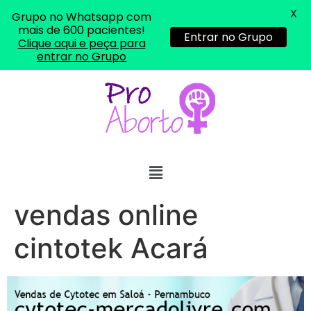
X
Grupo no Whatsapp com
mais de 600 pacientes!
Entrar no Grupo
Clique aqui e peça para
entrar no Grupo
... (1998989**** em
http://www.proaborto.com)
"só de ter dúvida já é uma
resposta" muito isso, disse tudo
22/05/2026 16:35:20
Helly
(1999997****
vendas online
em http://www.proaborto.com)
Eu estou preparada em varias
cintotek Acará
áreas mas psicologicamente p ter
sozinha nao estou
22/05/2026 17:09:20