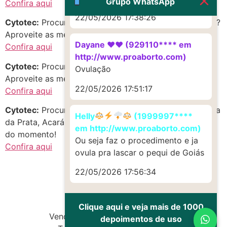
Grupo WhatsApp
Confira aqui
22/05/2026 17:38:26
Cytotec:
Procurando citoteque em Latecá, Acará, Pará?
Aproveite as melhores opções do momento!
Dayane ♥️♥️ (929110**** em
Confira aqui
http://www.proaborto.com)
Cytotec:
Procurando cintotek em Centro, Acará, Pará?
Ovulação
Aproveite as melhores opções do momento!
22/05/2026 17:51:17
Confira aqui
Cytotec:
Procurando CITOTEQUE em Povoado Serrinha
Helly
(1999997****
da Prata, Acará, Pará? Aproveite as melhores opções
em http://www.proaborto.com)
do momento!
Ou seja faz o procedimento e ja
Confira aqui
ovula pra lascar o pequi de Goiás
22/05/2026 17:56:34
Clique aqui e veja mais de 1000
Vendas de Cytotec e Misoprostol
depoimentos de uso