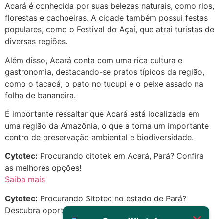
Acará é conhecida por suas belezas naturais, como rios,
florestas e cachoeiras. A cidade também possui festas
22/05/2026 17:19:15
populares, como o Festival do Açaí, que atrai turistas de
diversas regiões.
(879121**** em
http://www.proaborto.com)
Além disso, Acará conta com uma rica cultura e
Eu acho, não sei
gastronomia, destacando-se pratos típicos da região,
como o tacacá, o pato no tucupi e o peixe assado na
22/05/2026 17:19:16
folha de bananeira.
(879121**** em
É importante ressaltar que Acará está localizada em
http://www.proaborto.com)
uma região da Amazônia, o que a torna um importante
Deve ser um corrimento normal
centro de preservação ambiental e biodiversidade.
mesmo
Cytotec:
Procurando citotek em Acará, Pará? Confira
22/05/2026 17:19:47
as melhores opções!
Saiba mais
G (1199866**** em
Cytotec:
Procurando Sitotec no estado de Pará?
http://www.proaborto.com)
Descubra oportunidades incríveis!
Muito obrigadaaaaa