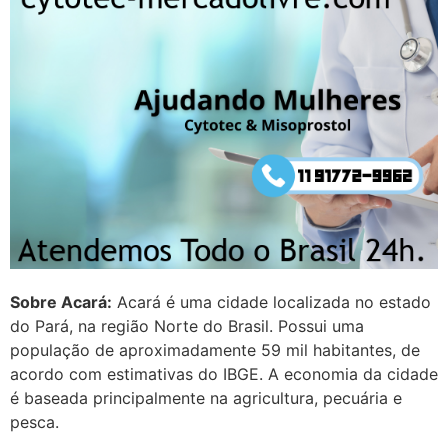
Helly
(1999997****
em http://www.proaborto.com)
Entao q seja
22/05/2026 17:09:25
G (1199866**** em
http://www.proaborto.com)
Mulheres vocês sabem dizer
quem já tomou os remédio se
depois que para de menstruar
começa a sair um líquido
Sobre Acará:
Acará é uma cidade localizada no estado
transparente, se é normal ?
do Pará, na região Norte do Brasil. Possui uma
22/05/2026 17:10:05
população de aproximadamente 59 mil habitantes, de
acordo com estimativas do IBGE. A economia da cidade
é baseada principalmente na agricultura, pecuária e
(879121**** em
pesca.
http://www.proaborto.com)
Deve ser normal