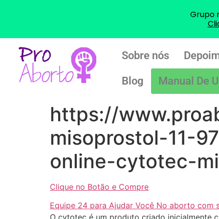
Grupo 
Cl
Sobre nós
Depoim
Blog
Manual De U
https://www.proa
misoprostol-11-9
online-cytotec-mi
Clique no Botão e Compre
Equipe 24 para Ajudar Você No aborto com 
O cytotec é um produto criado inicialmente 