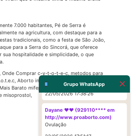
22/05/2026 17:19:16
(879121**** em
http://www.proaborto.com)
ente 7.000 habitantes, Pé de Serra é
Deve ser um corrimento normal
almente na agricultura, com destaque para a
mesmo
estas tradicionais, como a festa de São João,
taque para a Serra do Sincorá, que oferece
22/05/2026 17:19:47
 sua hospitalidade e simplicidade, o que
a.
G (1199866**** em
k, Onde Comprar c-y-t-o-t-e-c, metodos para
http://www.proaborto.com)
o.t.e.c, Aborto induzido Misoprostol,
Muito obrigadaaaaa
Grupo WhatsApp
a, Mais Barato mifepristone, Como abortar
22/05/2026 17:38:26
e misoprostol,
Dayane ♥️♥️ (929110**** em
http://www.proaborto.com)
Ovulação