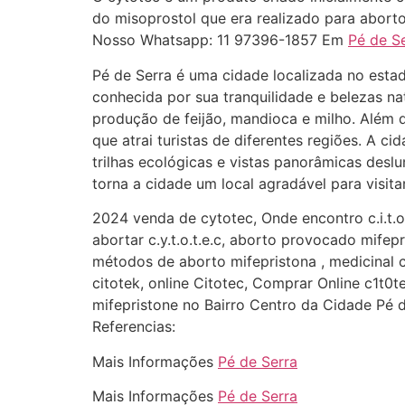
do misoprostol que era realizado para aborto
Nosso Whatsapp: 11 97396-1857 Em
Pé de S
Pé de Serra é uma cidade localizada no esta
conhecida por sua tranquilidade e belezas n
produção de feijão, mandioca e milho. Além d
que atrai turistas de diferentes regiões. A 
trilhas ecológicas e vistas panorâmicas desl
torna a cidade um local agradável para visita
2024 venda de cytotec, Onde encontro c.i.t.
abortar c.y.t.o.t.e.c, aborto provocado mifep
métodos de aborto mifepristona , medicinal c.
citotek, online Citotec, Comprar Online c1t0
mifepristone no Bairro Centro da Cidade Pé 
Referencias:
Mais Informações
Pé de Serra
Mais Informações
Pé de Serra