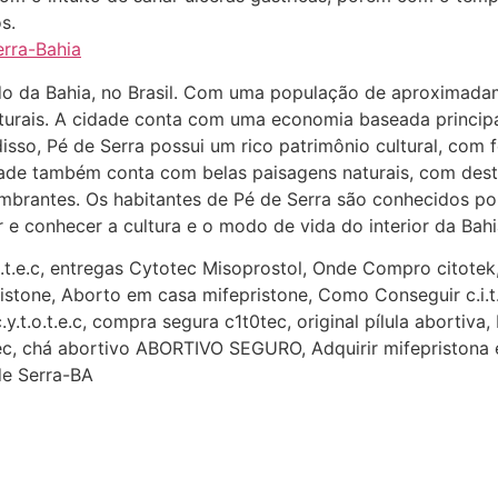
s.
erra-Bahia
do da Bahia, no Brasil. Com uma população de aproximadam
aturais. A cidade conta com uma economia baseada princip
isso, Pé de Serra possui um rico patrimônio cultural, com f
cidade também conta com belas paisagens naturais, com des
umbrantes. Os habitantes de Pé de Serra são conhecidos por
r e conhecer a cultura e o modo de vida do interior da Bahi
o.t.e.c, entregas Cytotec Misoprostol, Onde Compro citote
ristone, Aborto em casa mifepristone, Como Conseguir c.i.t.
y.t.o.t.e.c, compra segura c1t0tec, original pílula abortiv
tec, chá abortivo ABORTIVO SEGURO, Adquirir mifepristona 
de Serra-BA