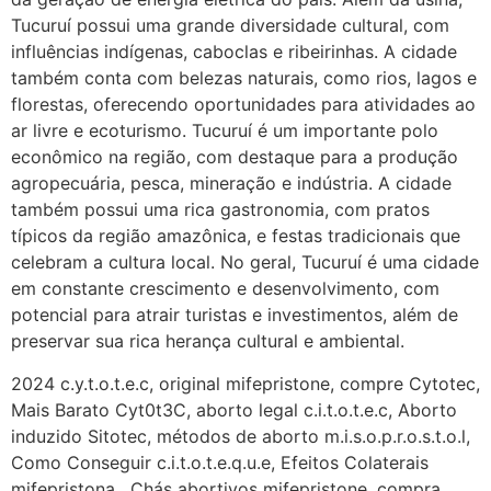
Tucuruí possui uma grande diversidade cultural, com
influências indígenas, caboclas e ribeirinhas. A cidade
também conta com belezas naturais, como rios, lagos e
florestas, oferecendo oportunidades para atividades ao
ar livre e ecoturismo. Tucuruí é um importante polo
econômico na região, com destaque para a produção
agropecuária, pesca, mineração e indústria. A cidade
também possui uma rica gastronomia, com pratos
típicos da região amazônica, e festas tradicionais que
celebram a cultura local. No geral, Tucuruí é uma cidade
em constante crescimento e desenvolvimento, com
potencial para atrair turistas e investimentos, além de
preservar sua rica herança cultural e ambiental.
2024 c.y.t.o.t.e.c, original mifepristone, compre Cytotec,
Mais Barato Cyt0t3C, aborto legal c.i.t.o.t.e.c, Aborto
induzido Sitotec, métodos de aborto m.i.s.o.p.r.o.s.t.o.l,
Como Conseguir c.i.t.o.t.e.q.u.e, Efeitos Colaterais
mifepristona , Chás abortivos mifepristone, compra