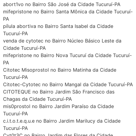
Helly
(1999997****
abort1vo no Bairro São José da Cidade Tucuruí-PA
em http://www.proaborto.com)
mifepristone no Bairro Santa Mônica da Cidade Tucuruí-
Eu estou preparada em varias
PA
áreas mas psicologicamente p ter
pílula abortiva no Bairro Santa Isabel da Cidade
sozinha nao estou
Tucuruí-PA
venda de cytotec no Bairro Núcleo Básico Leste da
22/05/2026 17:09:20
Cidade Tucuruí-PA
mifepristone no Bairro Nova Tucuruí da Cidade Tucuruí-
Helly
(1999997****
PA
em http://www.proaborto.com)
Citotec Misoprostol no Bairro Matinha da Cidade
Entao q seja
Tucuruí-PA
Citotec-Cytotec no Bairro Mangal da Cidade Tucuruí-PA
22/05/2026 17:09:25
CITOTEQUE no Bairro Jardim São Francisco das
Chagas da Cidade Tucuruí-PA
G (1199866**** em
mis0prostol no Bairro Jardim Paraíso da Cidade
http://www.proaborto.com)
Tucuruí-PA
Mulheres vocês sabem dizer
c.i.t.o.t.e.q.u.e no Bairro Jardim Marilucy da Cidade
quem já tomou os remédio se
Tucuruí-PA
depois que para de menstruar
Cyt0t3C no Bairro Jardim das Flores da Cidade