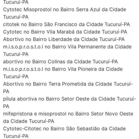
Tucuruí-PA
Cytotec Misoprostol no Bairro Serra Azul da Cidade
Tucuruí-PA
citotek no Bairro São Francisco da Cidade Tucuruí-PA
Cytotec no Bairro Vila Marabá da Cidade Tucuruí-PA
Abortivo no Bairro Liberdade da Cidade Tucuruí-PA
m.i.s.o.p.r.o.s.t.o.l no Bairro Vila Permanente da Cidade
Tucuruí-PA
abortivo no Bairro Colinas da Cidade Tucuruí-PA
m.i.s.o.p.r.o.s.t.o.l no Bairro Vila Pioneira da Cidade
Tucuruí-PA
Abortivo no Bairro Terra Prometida da Cidade Tucuruí-
... (1998989**** em
PA
http://www.proaborto.com)
pílula abortiva no Bairro Setor Oeste da Cidade Tucuruí-
"só de ter dúvida já é uma
PA
resposta" muito isso, disse tudo
mifepristona e misoprostol no Bairro Setor Novo Oeste
da Cidade Tucuruí-PA
22/05/2026 16:35:20
Cytotec-Citotec no Bairro São Sebastião da Cidade
Tucuruí-PA