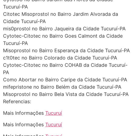
começa a sair um líquido
Tucuruí-PA
transparente, se é normal ?
Citotec Misoprostol no Bairro Jardim Alvorada da
22/05/2026 17:10:05
Cidade Tucuruí-PA
mis0prostol no Bairro Jaqueira da Cidade Tucuruí-PA
Cytotec-Citotec no Bairro Goes Calmont da Cidade
(879121**** em
Tucuruí-PA
http://www.proaborto.com)
Misoprostol no Bairro Esperança da Cidade Tucuruí-PA
Deve ser normal
c1t0tec no Bairro Colorado da Cidade Tucuruí-PA
22/05/2026 17:19:15
Cytotec-Citotec no Bairro COHAB da Cidade Tucuruí-
PA
Como Abortar no Bairro Caripe da Cidade Tucuruí-PA
(879121**** em
mifepristone no Bairro Belém da Cidade Tucuruí-PA
http://www.proaborto.com)
Misoprostol no Bairro Bela Vista da Cidade Tucuruí-PA
Eu acho, não sei
Referencias:
22/05/2026 17:19:16
Mais Informações
Tucuruí
(879121**** em
Mais Informações
Tucuruí
http://www.proaborto.com)