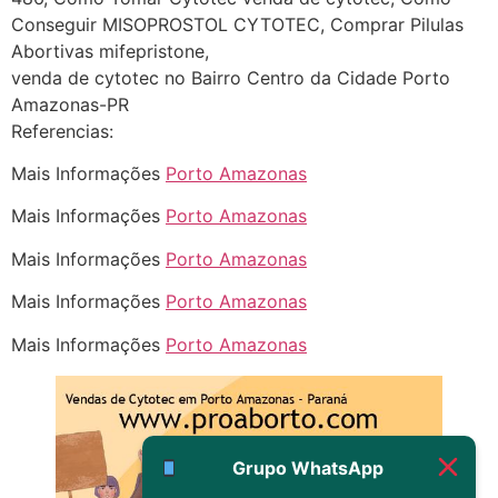
22/05/2026 17:19:15
Conseguir MISOPROSTOL CYTOTEC, Comprar Pilulas
Abortivas mifepristone,
(879121**** em
venda de cytotec no Bairro Centro da Cidade Porto
http://www.proaborto.com)
Amazonas-PR
Eu acho, não sei
Referencias:
22/05/2026 17:19:16
Mais Informações
Porto Amazonas
Mais Informações
Porto Amazonas
(879121**** em
http://www.proaborto.com)
Mais Informações
Porto Amazonas
Deve ser um corrimento normal
Mais Informações
Porto Amazonas
mesmo
Mais Informações
Porto Amazonas
22/05/2026 17:19:47
G (1199866**** em
http://www.proaborto.com)
Muito obrigadaaaaa
Grupo WhatsApp