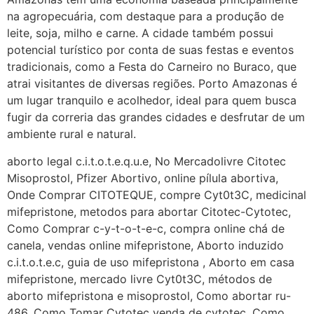
em http://www.proaborto.com)
na agropecuária, com destaque para a produção de
Entao q seja
leite, soja, milho e carne. A cidade também possui
potencial turístico por conta de suas festas e eventos
22/05/2026 17:09:25
tradicionais, como a Festa do Carneiro no Buraco, que
atrai visitantes de diversas regiões. Porto Amazonas é
G (1199866**** em
um lugar tranquilo e acolhedor, ideal para quem busca
http://www.proaborto.com)
fugir da correria das grandes cidades e desfrutar de um
Mulheres vocês sabem dizer
ambiente rural e natural.
quem já tomou os remédio se
depois que para de menstruar
aborto legal c.i.t.o.t.e.q.u.e, No Mercadolivre Citotec
começa a sair um líquido
Misoprostol, Pfizer Abortivo, online pílula abortiva,
transparente, se é normal ?
Onde Comprar CITOTEQUE, compre Cyt0t3C, medicinal
mifepristone, metodos para abortar Citotec-Cytotec,
22/05/2026 17:10:05
Como Comprar c-y-t-o-t-e-c, compra online chá de
canela, vendas online mifepristone, Aborto induzido
(879121**** em
c.i.t.o.t.e.c, guia de uso mifepristona , Aborto em casa
http://www.proaborto.com)
mifepristone, mercado livre Cyt0t3C, métodos de
Deve ser normal
aborto mifepristona e misoprostol, Como abortar ru-
486, Como Tomar Cytotec venda de cytotec, Como