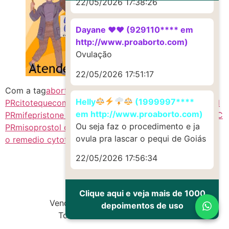
22/05/2026 17:38:26
Dayane ♥️♥️ (929110**** em
http://www.proaborto.com)
Ovulação
22/05/2026 17:51:17
Com a tag
abort1vo PR
Abortivo
c1t0tec
chá de canela
Helly
(1999997****
PR
citoteque
como fazer um aborto
Cytotec Misoprostol
em http://www.proaborto.com)
PR
mifepristone PR
misoprostol
MISOPROSTOL CYTOTEC
Ou seja faz o procedimento e ja
PR
misoprostol original
misoprostol preço
onde comprar
ovula pra lascar o pequi de Goiás
o remedio cytotec
remedio abortivo
22/05/2026 17:56:34
Clique aqui e veja mais de 1000
Vendas de Cytotec e Misoprostol
depoimentos de uso
Todos os direitos reservados