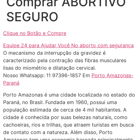
Comprar ABORTIVO
SEGURO
... (1998989**** em
Clique no Botão e Compre
http://www.proaborto.com)
"só de ter dúvida já é uma
Equipe 24 para Ajudar Você No aborto com segurança
resposta" muito isso, disse tudo
O mecanismo da interrupção da gravidez é
caracterizado pela contração das fibras musculares
22/05/2026 16:35:20
lisas do miométrio e dilatação cervical.
Nosso Whatsapp: 11 97396-1857 Em
Porto Amazonas-
Helly
(1999997****
Paraná
em http://www.proaborto.com)
Eu estou preparada em varias
Porto Amazonas é uma cidade localizada no estado do
áreas mas psicologicamente p ter
Paraná, no Brasil. Fundada em 1960, possui uma
sozinha nao estou
população estimada de cerca de 4 mil habitantes. A
cidade é conhecida por suas belezas naturais, como
22/05/2026 17:09:20
cachoeiras, rios e trilhas, que atraem turistas em busca
de contato com a natureza. Além disso, Porto
Helly
(1999997****
Amazonas tem uma economia baseada principalmente