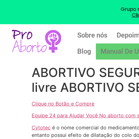
Grupo 
Cl
Sobre nós
Depoim
Blog
Manual De U
ABORTIVO SEGURO
livre ABORTIVO 
Clique no Botão e Compre
Equipe 24 para Ajudar Você No aborto com 
Cytotec
é o nome comercial do medicamento c
entanto possui efeito de dilatação do colo d