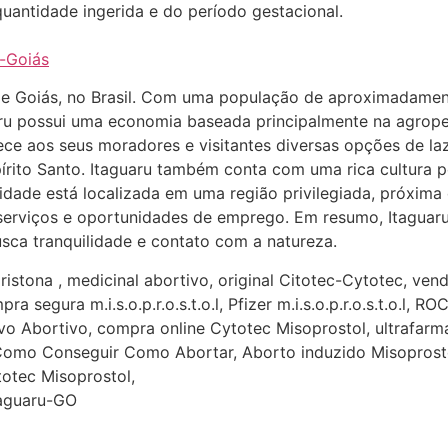
antidade ingerida e do período gestacional.
u-Goiás
de Goiás, no Brasil. Com uma população de aproximadament
guaru possui uma economia baseada principalmente na agro
rece aos seus moradores e visitantes diversas opções de la
írito Santo. Itaguaru também conta com uma rica cultura p
A cidade está localizada em uma região privilegiada, próxi
 a serviços e oportunidades de emprego. Em resumo, Itagua
usca tranquilidade e contato com a natureza.
ristona , medicinal abortivo, original Citotec-Cytotec, ven
compra segura m.i.s.o.p.r.o.s.t.o.l, Pfizer m.i.s.o.p.r.o.s.
o Abortivo, compra online Cytotec Misoprostol, ultrafarm
c, Como Conseguir Como Abortar, Aborto induzido Misopros
itotec Misoprostol,
taguaru-GO