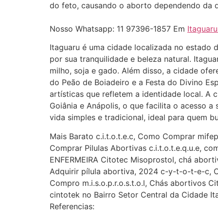
do feto, causando o aborto dependendo da qu
Nosso Whatsapp: 11 97396-1857 Em
Itaguar
Itaguaru é uma cidade localizada no estado 
por sua tranquilidade e beleza natural. Ita
milho, soja e gado. Além disso, a cidade ofe
do Peão de Boiadeiro e a Festa do Divino Esp
artísticas que refletem a identidade local. 
Goiânia e Anápolis, o que facilita o acesso
vida simples e tradicional, ideal para quem b
Mais Barato c.i.t.o.t.e.c, Como Comprar mifep
Comprar Pilulas Abortivas c.i.t.o.t.e.q.u.e, 
ENFERMEIRA Citotec Misoprostol, chá abortiv
Adquirir pílula abortiva, 2024 c-y-t-o-t-e-
Compro m.i.s.o.p.r.o.s.t.o.l, Chás abortivos C
cintotek no Bairro Setor Central da Cidade I
Referencias: