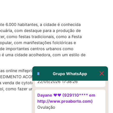
22/05/2026 17:19:16
(879121**** em
http://www.proaborto.com)
e 6.000 habitantes, a cidade é conhecida
Deve ser um corrimento normal
pecuária, com destaque para a produção de
mesmo
zer, como festas tradicionais, como a Festa
opular, com manifestações folclóricas e
22/05/2026 17:19:47
ma de importantes centros urbanos como
ru é uma cidade acolhedora, com um estilo de
G (1199866**** em
http://www.proaborto.com)
das online mifepristona e misoprostol,
Muito obrigadaaaaa
Grupo WhatsApp
t.o.l, ROCEDIMENTO ACOMPANHADO POR
22/05/2026 17:38:26
a venda de cytotec, compre Misoprostol,
tol, como fazer um aborto abort1vo, Onde
Dayane ♥️♥️ (929110**** em
http://www.proaborto.com)
Ovulação