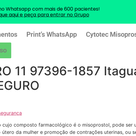
no Whatsapp com mais de 600 pacientes!
ique aqui e peça para entrar no Grupo
entos
Print’s WhatsApp
Cytotec Misopros
so
 11 97396-1857 Itagu
SEGURO
segurança
ujo composto farmacológico é o misoprostol, pode ser us
o útero da mulher e promoção de contrações uterinas, ou s