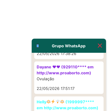
Deve ser um corrimento normal
mesmo
22/05/2026 17:19:47
G (1199866**** em
http://www.proaborto.com)
Muito obrigadaaaaa
Grupo WhatsApp
22/05/2026 17:38:26
Dayane ♥️♥️ (929110**** em
http://www.proaborto.com)
Ovulação
22/05/2026 17:51:17
Helly
(1999997****
em http://www.proaborto.com)