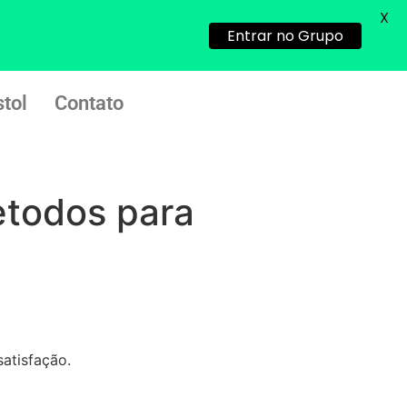
Helly
(1999997****
X
Entrar no Grupo
em http://www.proaborto.com)
Eu estou preparada em varias
áreas mas psicologicamente p ter
tol
Contato
sozinha nao estou
22/05/2026 17:09:20
Helly
(1999997****
todos para
em http://www.proaborto.com)
Entao q seja
22/05/2026 17:09:25
G (1199866**** em
http://www.proaborto.com)
Mulheres vocês sabem dizer
atisfação.
quem já tomou os remédio se
depois que para de menstruar