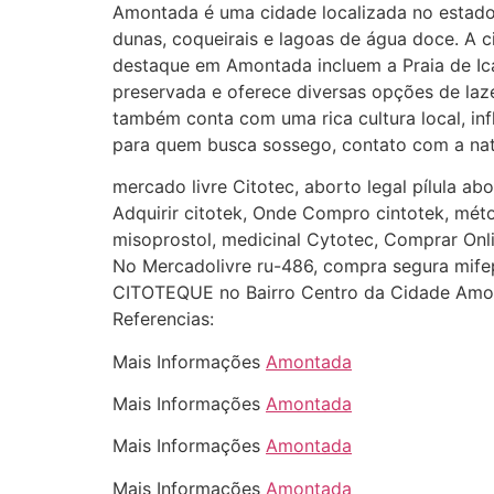
Amontada é uma cidade localizada no estado d
dunas, coqueirais e lagoas de água doce. A c
destaque em Amontada incluem a Praia de Ica
preservada e oferece diversas opções de laz
também conta com uma rica cultura local, infl
para quem busca sossego, contato com a natu
mercado livre Citotec, aborto legal pílula ab
Adquirir citotek, Onde Compro cintotek, mét
misoprostol, medicinal Cytotec, Comprar Onli
No Mercadolivre ru-486, compra segura mife
CITOTEQUE no Bairro Centro da Cidade Am
Referencias:
Mais Informações
Amontada
Mais Informações
Amontada
Mais Informações
Amontada
Mais Informações
Amontada