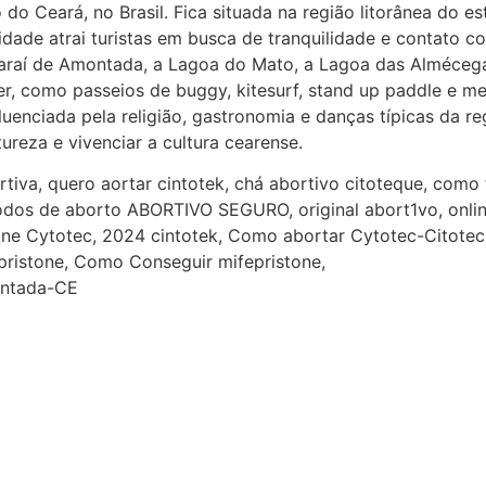
o Ceará, no Brasil. Fica situada na região litorânea do es
idade atrai turistas em busca de tranquilidade e contato co
raí de Amontada, a Lagoa do Mato, a Lagoa das Almécegas
er, como passeios de buggy, kitesurf, stand up paddle e m
uenciada pela religião, gastronomia e danças típicas da re
reza e vivenciar a cultura cearense.
ortiva, quero aortar cintotek, chá abortivo citoteque, com
odos de aborto ABORTIVO SEGURO, original abort1vo, onlin
ne Cytotec, 2024 cintotek, Como abortar Cytotec-Citotec, 
pristone, Como Conseguir mifepristone,
ontada-CE