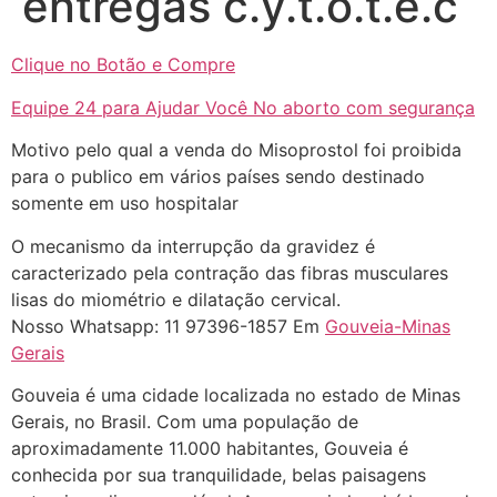
entregas c.y.t.o.t.e.c
Clique no Botão e Compre
Equipe 24 para Ajudar Você No aborto com segurança
... (1998989**** em
Motivo pelo qual a venda do Misoprostol foi proibida
http://www.proaborto.com)
para o publico em vários países sendo destinado
"só de ter dúvida já é uma
somente em uso hospitalar
resposta" muito isso, disse tudo
O mecanismo da interrupção da gravidez é
22/05/2026 16:35:20
caracterizado pela contração das fibras musculares
lisas do miométrio e dilatação cervical.
Helly
(1999997****
Nosso Whatsapp: 11 97396-1857 Em
Gouveia-Minas
em http://www.proaborto.com)
Gerais
Eu estou preparada em varias
Gouveia é uma cidade localizada no estado de Minas
áreas mas psicologicamente p ter
Gerais, no Brasil. Com uma população de
sozinha nao estou
aproximadamente 11.000 habitantes, Gouveia é
22/05/2026 17:09:20
conhecida por sua tranquilidade, belas paisagens