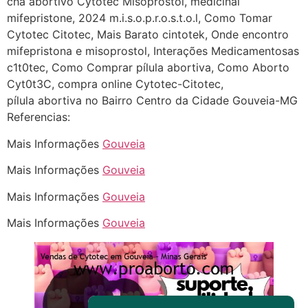
chá abortivo Cytotec Misoprostol, medicinal
Deve ser normal
mifepristone, 2024 m.i.s.o.p.r.o.s.t.o.l, Como Tomar
22/05/2026 17:19:15
Cytotec Citotec, Mais Barato cintotek, Onde encontro
mifepristona e misoprostol, Interações Medicamentosas
c1t0tec, Como Comprar pílula abortiva, Como Aborto
(879121**** em
Cyt0t3C, compra online Cytotec-Citotec,
http://www.proaborto.com)
pílula abortiva no Bairro Centro da Cidade Gouveia-MG
Eu acho, não sei
Referencias:
22/05/2026 17:19:16
Mais Informações
Gouveia
(879121**** em
Mais Informações
Gouveia
http://www.proaborto.com)
Mais Informações
Gouveia
Deve ser um corrimento normal
mesmo
Mais Informações
Gouveia
22/05/2026 17:19:47
G (1199866**** em
http://www.proaborto.com)