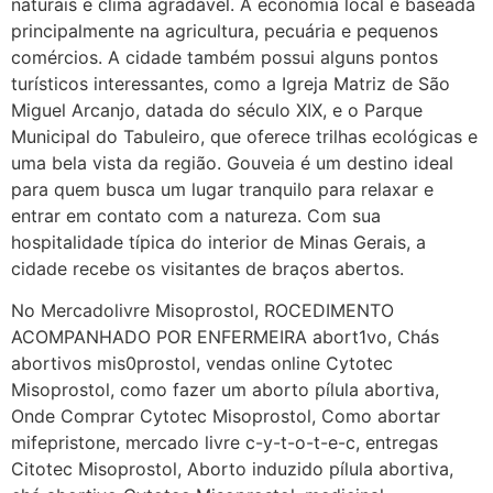
naturais e clima agradável. A economia local é baseada
principalmente na agricultura, pecuária e pequenos
Helly
(1999997****
comércios. A cidade também possui alguns pontos
em http://www.proaborto.com)
turísticos interessantes, como a Igreja Matriz de São
Entao q seja
Miguel Arcanjo, datada do século XIX, e o Parque
22/05/2026 17:09:25
Municipal do Tabuleiro, que oferece trilhas ecológicas e
uma bela vista da região. Gouveia é um destino ideal
G (1199866**** em
para quem busca um lugar tranquilo para relaxar e
http://www.proaborto.com)
entrar em contato com a natureza. Com sua
Mulheres vocês sabem dizer
hospitalidade típica do interior de Minas Gerais, a
quem já tomou os remédio se
cidade recebe os visitantes de braços abertos.
depois que para de menstruar
No Mercadolivre Misoprostol, ROCEDIMENTO
começa a sair um líquido
ACOMPANHADO POR ENFERMEIRA abort1vo, Chás
transparente, se é normal ?
abortivos mis0prostol, vendas online Cytotec
22/05/2026 17:10:05
Misoprostol, como fazer um aborto pílula abortiva,
Onde Comprar Cytotec Misoprostol, Como abortar
mifepristone, mercado livre c-y-t-o-t-e-c, entregas
(879121**** em
Citotec Misoprostol, Aborto induzido pílula abortiva,
http://www.proaborto.com)